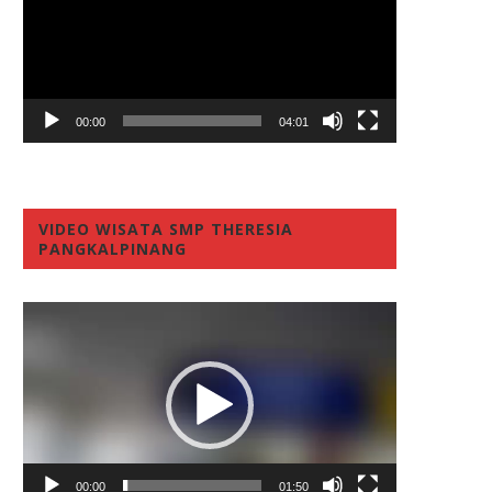
00:00
04:01
VIDEO WISATA SMP THERESIA
PANGKALPINANG
Video
Player
00:00
01:50