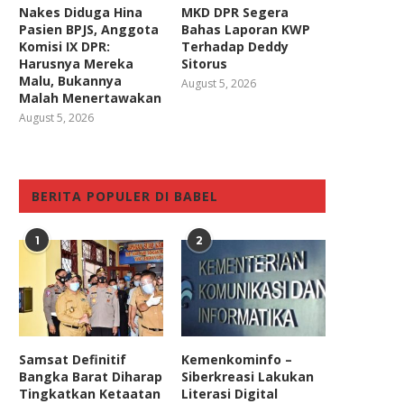
Nakes Diduga Hina
MKD DPR Segera
Pasien BPJS, Anggota
Bahas Laporan KWP
Komisi IX DPR:
Terhadap Deddy
Harusnya Mereka
Sitorus
Malu, Bukannya
August 5, 2026
Malah Menertawakan
August 5, 2026
BERITA POPULER DI BABEL
1
2
Samsat Definitif
Kemenkominfo –
Bangka Barat Diharap
Siberkreasi Lakukan
Tingkatkan Ketaatan
Literasi Digital