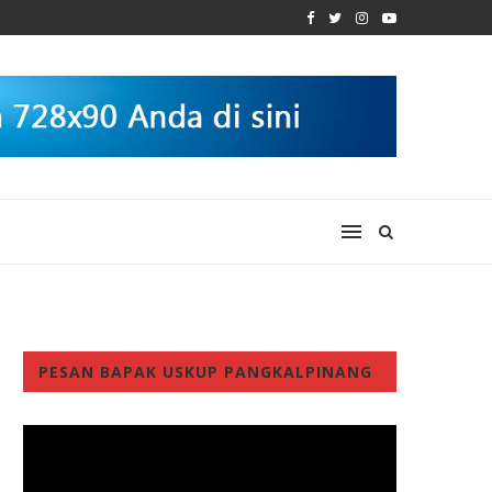
PESAN BAPAK USKUP PANGKALPINANG
Video
Player