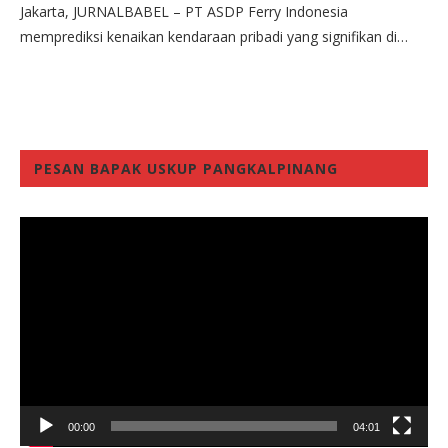
Jakarta, JURNALBABEL – PT ASDP Ferry Indonesia
memprediksi kenaikan kendaraan pribadi yang signifikan di…
PESAN BAPAK USKUP PANGKALPINANG
Video
Player
00:00
04:01