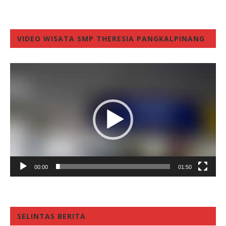
VIDEO WISATA SMP THERESIA PANGKALPINANG
Video
Player
00:00
01:50
SELINTAS BERITA