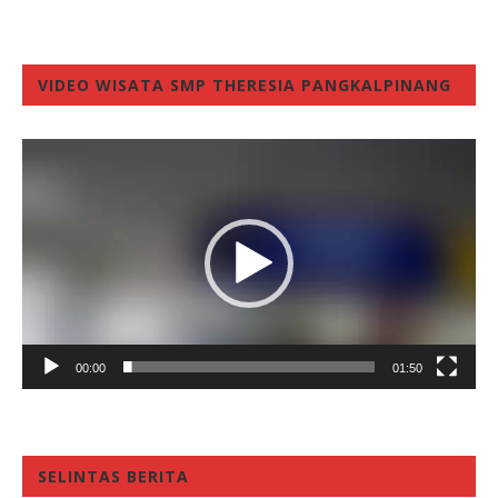
VIDEO WISATA SMP THERESIA PANGKALPINANG
Video
Player
00:00
01:50
SELINTAS BERITA