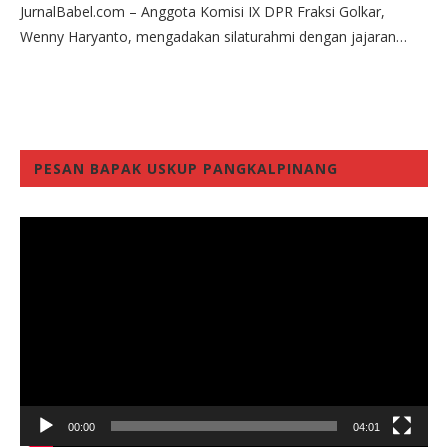
JurnalBabel.com – Anggota Komisi IX DPR Fraksi Golkar,
Wenny Haryanto, mengadakan silaturahmi dengan jajaran…
PESAN BAPAK USKUP PANGKALPINANG
Video
Player
00:00
04:01