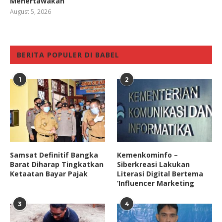
Menertawakan
August 5, 2026
BERITA POPULER DI BABEL
1
2
Samsat Definitif Bangka
Kemenkominfo –
Barat Diharap Tingkatkan
Siberkreasi Lakukan
Ketaatan Bayar Pajak
Literasi Digital Bertema
‘Influencer Marketing
3
4