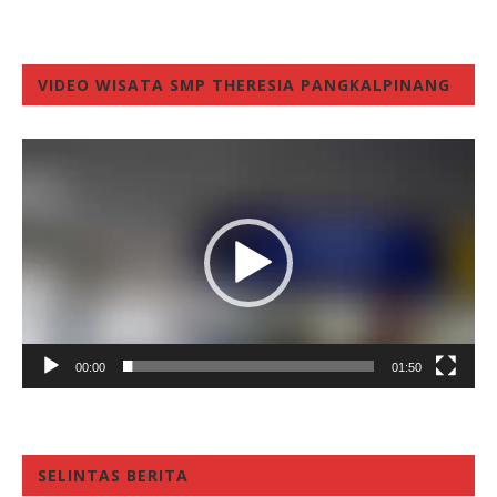
VIDEO WISATA SMP THERESIA PANGKALPINANG
Video
Player
00:00
01:50
SELINTAS BERITA