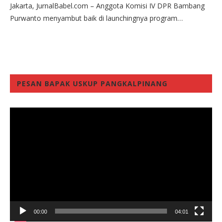
Jakarta, JurnalBabel.com – Anggota Komisi IV DPR Bambang
Purwanto menyambut baik di launchingnya program…
PESAN BAPAK USKUP PANGKALPINANG
Video
Player
00:00
04:01