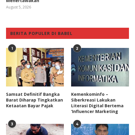
Menertawakan
August 5, 2026
BERITA POPULER DI BABEL
1
2
Samsat Definitif Bangka
Kemenkominfo –
Barat Diharap Tingkatkan
Siberkreasi Lakukan
Ketaatan Bayar Pajak
Literasi Digital Bertema
‘Influencer Marketing
3
4