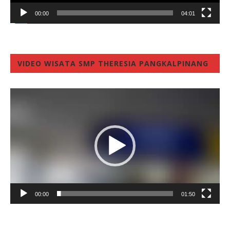
00:00
04:01
VIDEO WISATA SMP THERESIA PANGKALPINANG
Video
Player
00:00
01:50