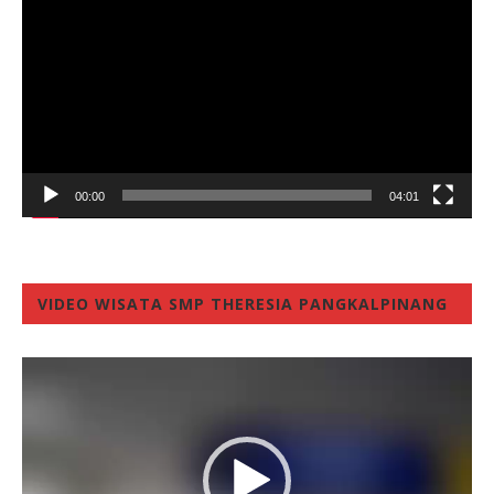
00:00
04:01
VIDEO WISATA SMP THERESIA PANGKALPINANG
Video
Player