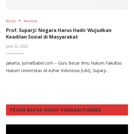
Berita
Nasional
Prof. Suparji: Negara Harus Hadir Wujudkan
Keadilan Sosial di Masyarakat
June 22, 2022
Jakarta, JurnalBabel.com – Guru Besar Ilmu Hukum Fakultas
Hukum Universitas Al-Azhar Indonesia (UAI), Suparji…
PESAN BAPAK USKUP PANGKALPINANG
Video
Player