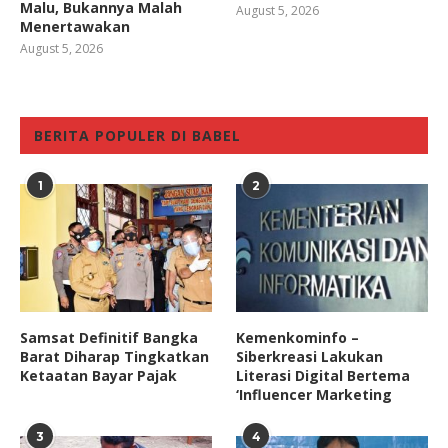
Malu, Bukannya Malah
August 5, 2026
Menertawakan
August 5, 2026
BERITA POPULER DI BABEL
1
2
Samsat Definitif Bangka
Kemenkominfo –
Barat Diharap Tingkatkan
Siberkreasi Lakukan
Ketaatan Bayar Pajak
Literasi Digital Bertema
‘Influencer Marketing
3
4