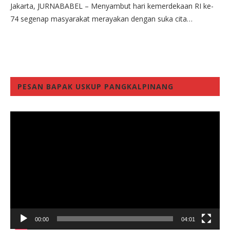
Jakarta, JURNABABEL – Menyambut hari kemerdekaan RI ke-
74 segenap masyarakat merayakan dengan suka cita…
PESAN BAPAK USKUP PANGKALPINANG
Video
Player
00:00
04:01