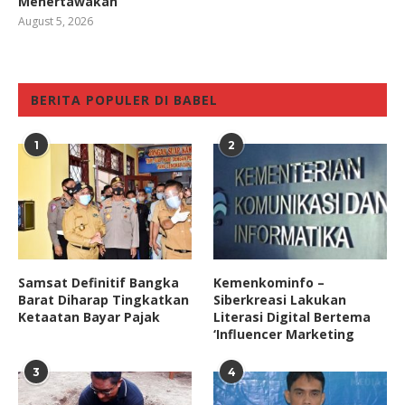
Menertawakan
August 5, 2026
BERITA POPULER DI BABEL
1
2
Samsat Definitif Bangka
Kemenkominfo –
Barat Diharap Tingkatkan
Siberkreasi Lakukan
Ketaatan Bayar Pajak
Literasi Digital Bertema
‘Influencer Marketing
3
4