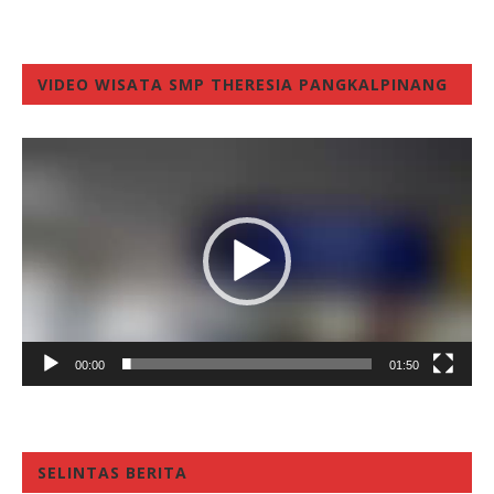
VIDEO WISATA SMP THERESIA PANGKALPINANG
Video
Player
00:00
01:50
SELINTAS BERITA