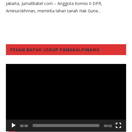
Jakarta, JurnalBabel com – Anggota Komisi II DPR,
Aminurokhman, meminta lahan tanah Hak Guna…
PESAN BAPAK USKUP PANGKALPINANG
Video
Player
00:00
04:01