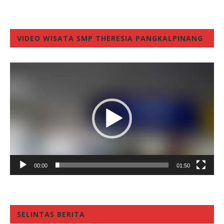
VIDEO WISATA SMP THERESIA PANGKALPINANG
Video
Player
00:00
01:50
SELINTAS BERITA