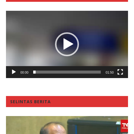
Video
Player
00:00
01:50
SELINTAS BERITA