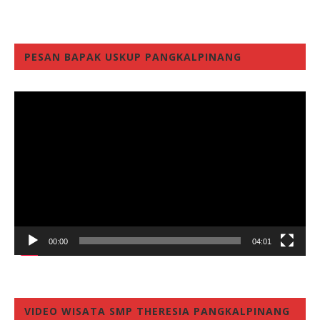
PESAN BAPAK USKUP PANGKALPINANG
Video
Player
00:00
04:01
VIDEO WISATA SMP THERESIA PANGKALPINANG