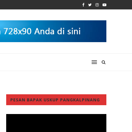
PESAN BAPAK USKUP PANGKALPINANG
Video
Player