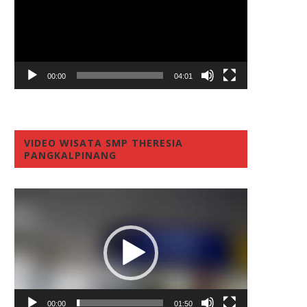
00:00
04:01
VIDEO WISATA SMP THERESIA
PANGKALPINANG
Video
Player
00:00
01:50