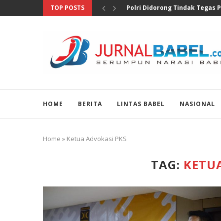
TOP POSTS
Soroti Temuan Senjata dan Na
HOME
BERITA
LINTAS BABEL
NASIONAL
Home
»
Ketua Advokasi PKS
TAG:
KETU