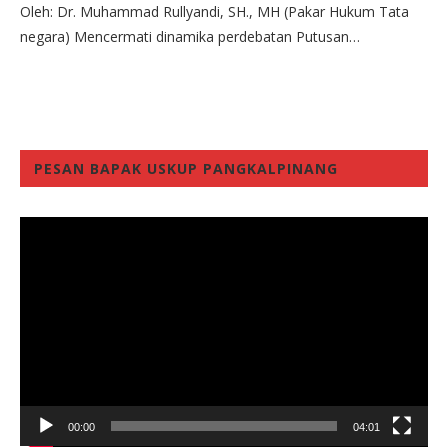
Oleh: Dr. Muhammad Rullyandi, SH., MH (Pakar Hukum Tata
negara) Mencermati dinamika perdebatan Putusan…
PESAN BAPAK USKUP PANGKALPINANG
Video
Player
00:00
04:01