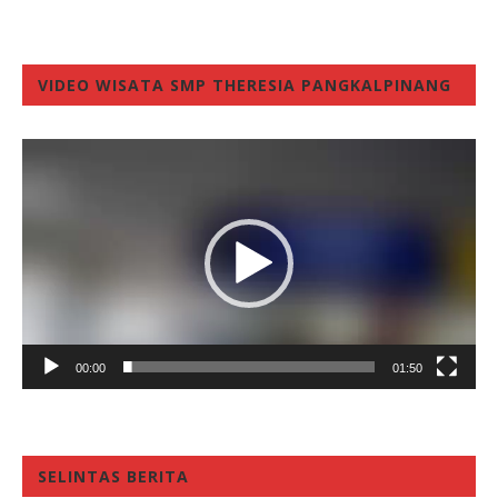
VIDEO WISATA SMP THERESIA PANGKALPINANG
Video
Player
00:00
01:50
SELINTAS BERITA