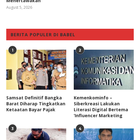
Menertawakan
August 5, 2026
BERITA POPULER DI BABEL
1
2
Samsat Definitif Bangka
Kemenkominfo –
Barat Diharap Tingkatkan
Siberkreasi Lakukan
Ketaatan Bayar Pajak
Literasi Digital Bertema
‘Influencer Marketing
3
4