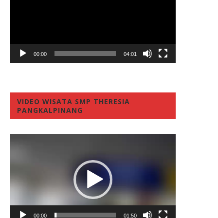
00:00
04:01
VIDEO WISATA SMP THERESIA
PANGKALPINANG
Video
Player
00:00
01:50