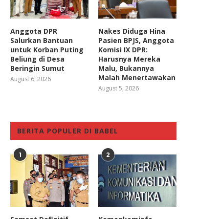
Anggota DPR
Nakes Diduga Hina
Salurkan Bantuan
Pasien BPJS, Anggota
untuk Korban Puting
Komisi IX DPR:
Beliung di Desa
Harusnya Mereka
Beringin Sumut
Malu, Bukannya
Malah Menertawakan
August 6, 2026
August 5, 2026
BERITA POPULER DI BABEL
1
2