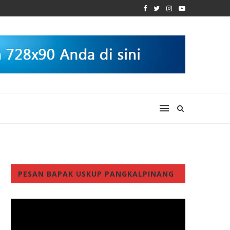
PESAN BAPAK USKUP PANGKALPINANG
Video
Player