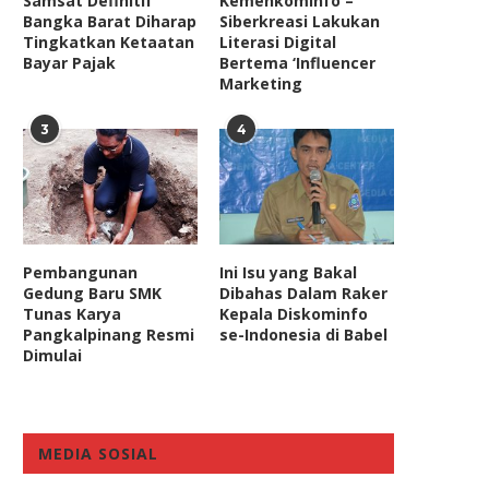
Samsat Definitif
Kemenkominfo –
Bangka Barat Diharap
Siberkreasi Lakukan
Tingkatkan Ketaatan
Literasi Digital
Bayar Pajak
Bertema ‘Influencer
Marketing
3
4
Pembangunan
Ini Isu yang Bakal
Gedung Baru SMK
Dibahas Dalam Raker
Tunas Karya
Kepala Diskominfo
Pangkalpinang Resmi
se-Indonesia di Babel
Dimulai
MEDIA SOSIAL