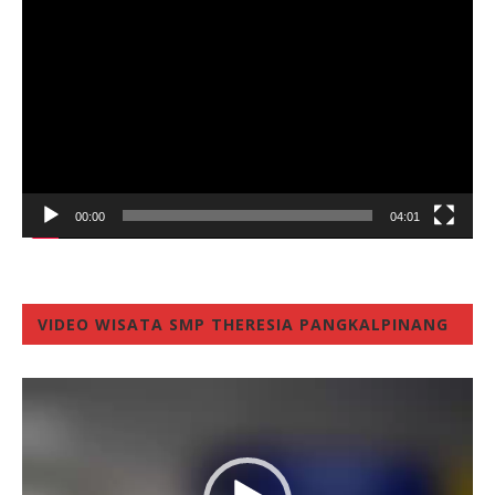
Player
00:00
04:01
VIDEO WISATA SMP THERESIA PANGKALPINANG
Video
Player