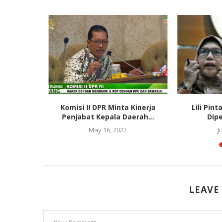
i Event
Komisi II DPR Minta Kinerja
Lili Pint
Happy...
Penjabat Kepala Daerah...
Dip
3
May 16, 2022
J
LEAVE