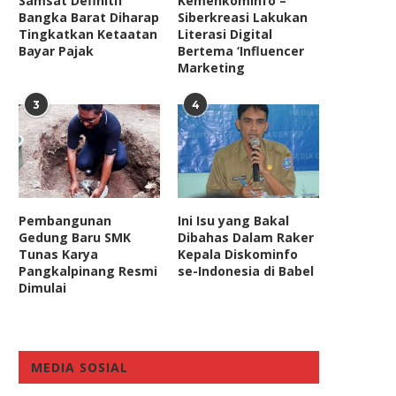
Samsat Definitif
Kemenkominfo –
Bangka Barat Diharap
Siberkreasi Lakukan
Tingkatkan Ketaatan
Literasi Digital
Bayar Pajak
Bertema ‘Influencer
Marketing
3
4
Pengamat Desak Kejagung
Berita Positif Tak Dimina
erani Tuntut Johnny G Plate...
Masyarakat, DPR Dukun
Pembangunan
Ini Isu yang Bakal
Komdigi...
May 19, 2023
Gedung Baru SMK
Dibahas Dalam Raker
January 26, 2026
Tunas Karya
Kepala Diskominfo
Pangkalpinang Resmi
se-Indonesia di Babel
Dimulai
MEDIA SOSIAL