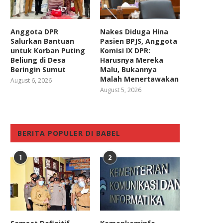
Anggota DPR
Nakes Diduga Hina
Salurkan Bantuan
Pasien BPJS, Anggota
untuk Korban Puting
Komisi IX DPR:
Beliung di Desa
Harusnya Mereka
Beringin Sumut
Malu, Bukannya
Malah Menertawakan
August 6, 2026
August 5, 2026
BERITA POPULER DI BABEL
1
2