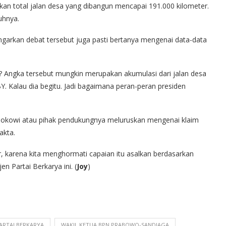
n total jalan desa yang dibangun mencapai 191.000 kilometer.
uhnya.
garkan debat tersebut juga pasti bertanya mengenai data-data
a? Angka tersebut mungkin merupakan akumulasi dari jalan desa
Y. Kalau dia begitu. Jadi bagaimana peran-peran presiden
 Jokowi atau pihak pendukungnya meluruskan mengenai klaim
akta.
r, karena kita menghormati capaian itu asalkan berdasarkan
n Partai Berkarya ini. (
Joy
)
PARTAI BERKARYA
WAKIL KETUA BPN PRABOWO-SANDIAGA