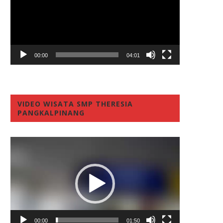
00:00
04:01
VIDEO WISATA SMP THERESIA
PANGKALPINANG
Video
Player
00:00
01:50