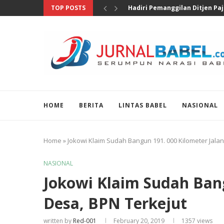
TOP POSTS
Pengungkapan 46 Juta Butir Ob
HOME
BERITA
LINTAS BABEL
NASIONAL
Home
»
Jokowi Klaim Sudah Bangun 191. 000 Kilometer Jala
NASIONAL
Jokowi Klaim Sudah Bang
Desa, BPN Terkejut
written by
Red-001
February 20, 2019
1357
views