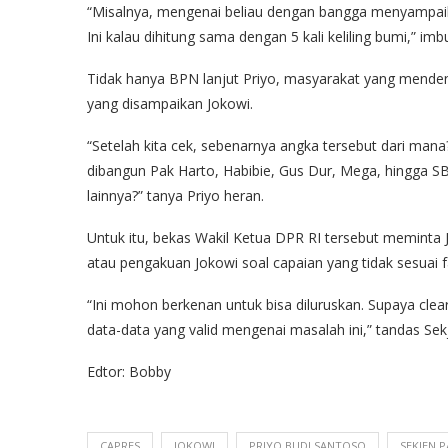
“Misalnya, mengenai beliau dengan bangga menyampaika
Ini kalau dihitung sama dengan 5 kali keliling bumi,” imb
Tidak hanya BPN lanjut Priyo, masyarakat yang menden
yang disampaikan Jokowi.
“Setelah kita cek, sebenarnya angka tersebut dari man
dibangun Pak Harto, Habibie, Gus Dur, Mega, hingga SB
lainnya?” tanya Priyo heran.
Untuk itu, bekas Wakil Ketua DPR RI tersebut meminta
atau pengakuan Jokowi soal capaian yang tidak sesuai f
“Ini mohon berkenan untuk bisa diluruskan. Supaya clea
data-data yang valid mengenai masalah ini,” tandas Sekje
Edtor: Bobby
CAPRES
JOKOWI
PRIYO BUDI SANTOSO
SEKJEN 