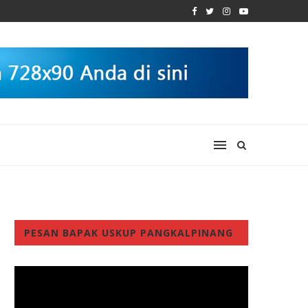
PESAN BAPAK USKUP PANGKALPINANG
Video
Player