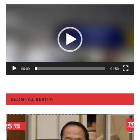
Video
Player
00:00
01:50
SELINTAS BERITA