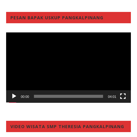
PESAN BAPAK USKUP PANGKALPINANG
Video
Player
00:00
04:01
VIDEO WISATA SMP THERESIA PANGKALPINANG