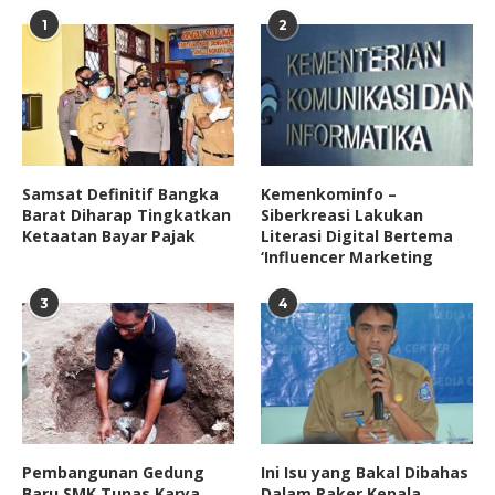
1
2
Samsat Definitif Bangka
Kemenkominfo –
Barat Diharap Tingkatkan
Siberkreasi Lakukan
Ketaatan Bayar Pajak
Literasi Digital Bertema
‘Influencer Marketing
3
4
Pembangunan Gedung
Ini Isu yang Bakal Dibahas
Baru SMK Tunas Karya
Dalam Raker Kepala