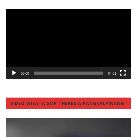
Video
Player
00:00
04:01
VIDEO WISATA SMP THERESIA PANGKALPINANG
Video
Player