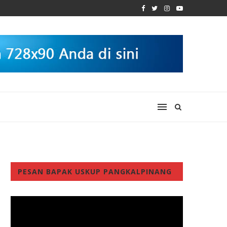
PESAN BAPAK USKUP PANGKALPINANG
Video
Player