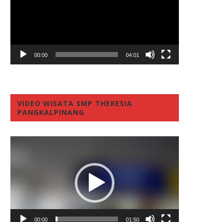
00:00
04:01
VIDEO WISATA SMP THERESIA
PANGKALPINANG
Video
Player
00:00
01:50