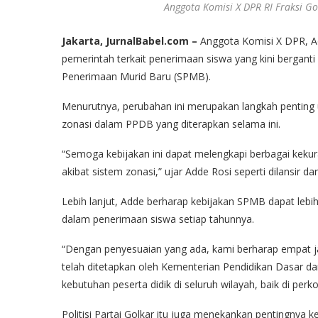
Anggota Komisi X DPR RI Fraksi Go
Jakarta, JurnalBabel.com –
Anggota Komisi X DPR, Ad
pemerintah terkait penerimaan siswa yang kini bergant
Penerimaan Murid Baru (SPMB).
Menurutnya, perubahan ini merupakan langkah penting 
zonasi dalam PPDB yang diterapkan selama ini.
“Semoga kebijakan ini dapat melengkapi berbagai kek
akibat sistem zonasi,” ujar Adde Rosi seperti dilansir da
Lebih lanjut, Adde berharap kebijakan SPMB dapat lebi
dalam penerimaan siswa setiap tahunnya.
“Dengan penyesuaian yang ada, kami berharap empat ja
telah ditetapkan oleh Kementerian Pendidikan Dasa
kebutuhan peserta didik di seluruh wilayah, baik di per
Politisi Partai Golkar itu juga menekankan pentingnya 