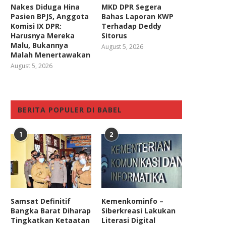
Nakes Diduga Hina
MKD DPR Segera
Pasien BPJS, Anggota
Bahas Laporan KWP
Komisi IX DPR:
Terhadap Deddy
Harusnya Mereka
Sitorus
Malu, Bukannya
August 5, 2026
Malah Menertawakan
August 5, 2026
BERITA POPULER DI BABEL
1
2
Samsat Definitif
Kemenkominfo –
Bangka Barat Diharap
Siberkreasi Lakukan
Tingkatkan Ketaatan
Literasi Digital