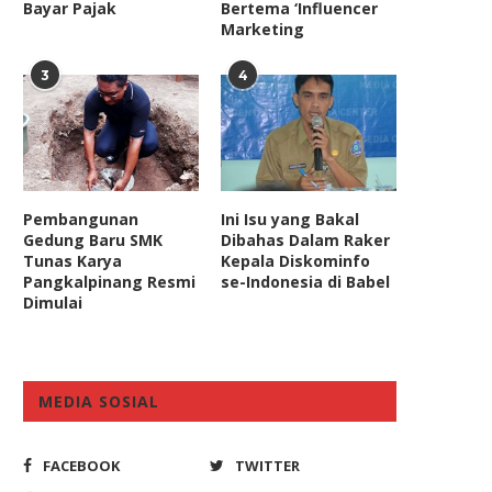
Bayar Pajak
Bertema ‘Influencer
Marketing
3
4
Pembangunan
Ini Isu yang Bakal
Gedung Baru SMK
Dibahas Dalam Raker
Tunas Karya
Kepala Diskominfo
Pangkalpinang Resmi
se-Indonesia di Babel
Dimulai
MEDIA SOSIAL
Legislator PKS Desak
Pansus RUU Paten Serahkan
emerintah Moratorium Proyek
kepada Pemerintah
FACEBOOK
TWITTER
Strategis Nasional...
August 27, 2024