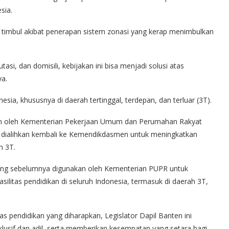
sia.
 timbul akibat penerapan sistem zonasi yang kerap menimbulkan
asi, dan domisili, kebijakan ini bisa menjadi solusi atas
ya.
nesia, khususnya di daerah tertinggal, terdepan, dan terluar (3T).
kan oleh Kementerian Pekerjaan Umum dan Perumahan Rakyat
t dialihkan kembali ke Kemendikdasmen untuk meningkatkan
h 3T.
n yang sebelumnya digunakan oleh Kementerian PUPR untuk
litas pendidikan di seluruh Indonesia, termasuk di daerah 3T,
s pendidikan yang diharapkan, Legislator Dapil Banten ini
klusif dan adil, serta memberikan kesempatan yang setara bagi