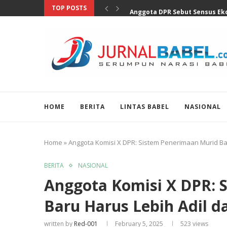
TOP POSTS
Anggota DPR Sebut Sensus Eko
HOME
BERITA
LINTAS BABEL
NASIONAL
Home
»
Anggota Komisi X DPR: Sistem Penerimaan Murid Bar
BERITA
NASIONAL
Anggota Komisi X DPR: 
Baru Harus Lebih Adil da
written by
Red-001
February 5, 2025
523
views