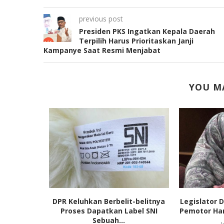
previous post
Presiden PKS Ingatkan Kepala Daerah
Terpilih Harus Prioritaskan Janji
Kampanye Saat Resmi Menjabat
YOU MA
Jakarta:
DPR Keluhkan Berbelit-belitnya
Legislator D
 atau...
Proses Dapatkan Label SNI
Pemotor Har
Sebuah...
023