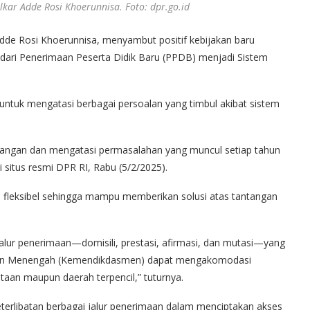
lkar Adde Rosi Khoerunnisa. Foto: dpr.go.id
de Rosi Khoerunnisa, menyambut positif kebijakan baru
i dari Penerimaan Peserta Didik Baru (PPDB) menjadi Sistem
untuk mengatasi berbagai persoalan yang timbul akibat sistem
urangan dan mengatasi permasalahan yang muncul setiap tahun
ri situs resmi DPR RI, Rabu (5/2/2025).
h fleksibel sehingga mampu memberikan solusi atas tantangan
lur penerimaan—domisili, prestasi, afirmasi, dan mutasi—yang
r dan Menengah (Kemendikdasmen) dapat mengakomodasi
kotaan maupun daerah terpencil,” tuturnya.
keterlibatan berbagai jalur penerimaan dalam menciptakan akses