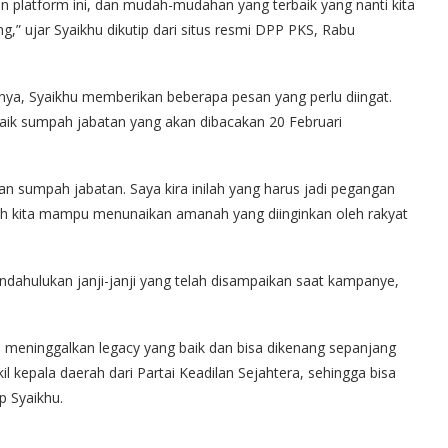
an platform ini, dan mudah-mudahan yang terbaik yang nanti kita
” ujar Syaikhu dikutip dari situs resmi DPP PKS, Rabu
nya, Syaikhu memberikan beberapa pesan yang perlu diingat.
k sumpah jabatan yang akan dibacakan 20 Februari
an sumpah jabatan. Saya kira inilah yang harus jadi pegangan
 jauh kita mampu menunaikan amanah yang diinginkan oleh rakyat
ahulukan janji-janji yang telah disampaikan saat kampanye,
isa meninggalkan legacy yang baik dan bisa dikenang sepanjang
il kepala daerah dari Partai Keadilan Sejahtera, sehingga bisa
p Syaikhu.