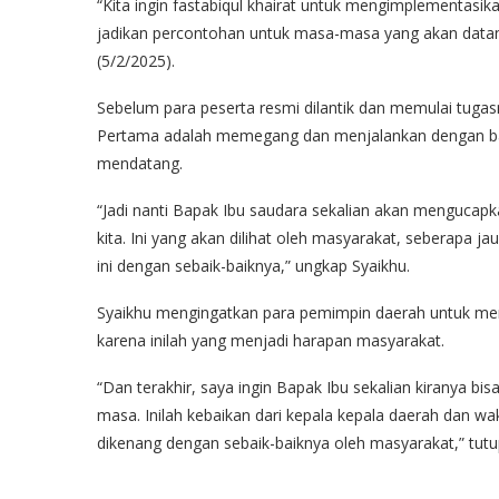
“Kita ingin fastabiqul khairat untuk mengimplementasik
jadikan percontohan untuk masa-masa yang akan datang,
(5/2/2025).
Sebelum para peserta resmi dilantik dan memulai tugas
Pertama adalah memegang dan menjalankan dengan bai
mendatang.
“Jadi nanti Bapak Ibu saudara sekalian akan mengucapk
kita. Ini yang akan dilihat oleh masyarakat, seberapa
ini dengan sebaik-baiknya,” ungkap Syaikhu.
Syaikhu mengingatkan para pemimpin daerah untuk mend
karena inilah yang menjadi harapan masyarakat.
“Dan terakhir, saya ingin Bapak Ibu sekalian kiranya b
masa. Inilah kebaikan dari kepala kepala daerah dan wak
dikenang dengan sebaik-baiknya oleh masyarakat,” tutu