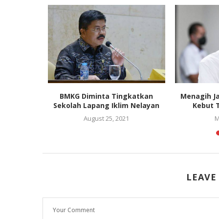
R: Perlu
BMKG Diminta Tingkatkan
Menagih Ja
gkan
Sekolah Lapang Iklim Nelayan
Kebut T
sasi...
August 25, 2021
M
22
LEAVE