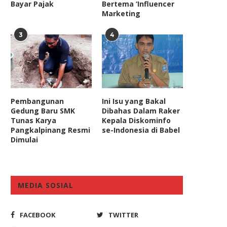
Bayar Pajak
Bertema ‘Influencer
Marketing
3
4
MA Tolak PK Moeldoko Soal
Komisi II DPR Ingatkan
Pembangunan
Ini Isu yang Bakal
Partai Demokrat, Jadi...
Komisioner KPU-Bawaslu J
Gedung Baru SMK
Dibahas Dalam Raker
Kode...
Tunas Karya
Kepala Diskominfo
August 10, 2023
Pangkalpinang Resmi
se-Indonesia di Babel
July 11, 2024
Dimulai
MEDIA SOSIAL
FACEBOOK
TWITTER