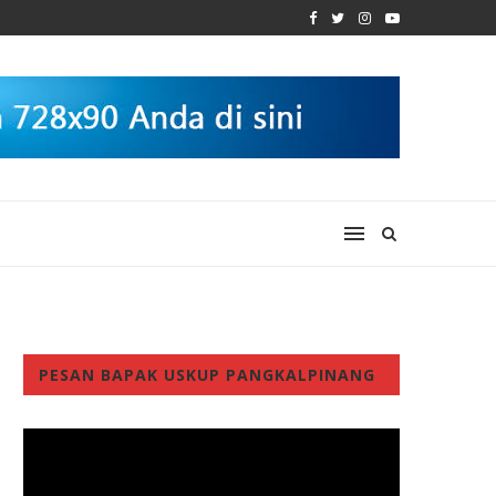
PESAN BAPAK USKUP PANGKALPINANG
Video
Player