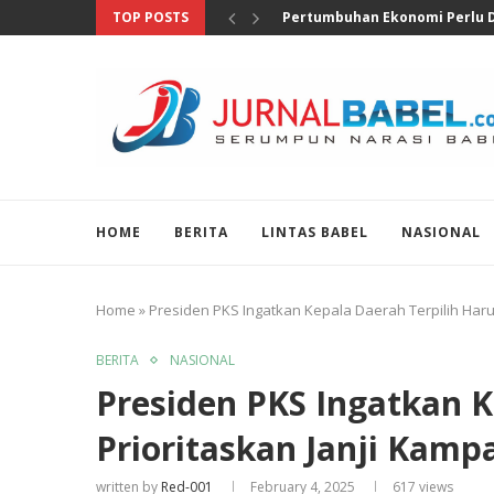
TOP POSTS
Anggota DPR Salurkan Bantuan
HOME
BERITA
LINTAS BABEL
NASIONAL
Home
»
Presiden PKS Ingatkan Kepala Daerah Terpilih Har
BERITA
NASIONAL
Presiden PKS Ingatkan K
Prioritaskan Janji Kam
written by
Red-001
February 4, 2025
617
views