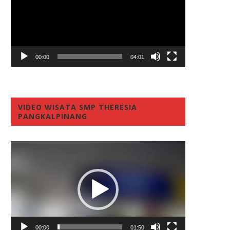
00:00
04:01
VIDEO WISATA SMP THERESIA
PANGKALPINANG
Video
Player
00:00
01:50