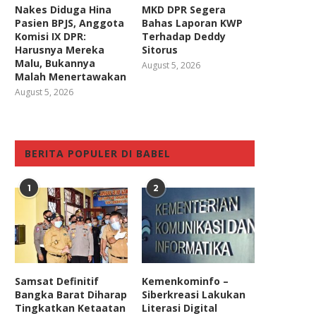
Nakes Diduga Hina
MKD DPR Segera
Pasien BPJS, Anggota
Bahas Laporan KWP
Komisi IX DPR:
Terhadap Deddy
Harusnya Mereka
Sitorus
Malu, Bukannya
August 5, 2026
Malah Menertawakan
August 5, 2026
BERITA POPULER DI BABEL
1
2
Samsat Definitif
Kemenkominfo –
Bangka Barat Diharap
Siberkreasi Lakukan
Tingkatkan Ketaatan
Literasi Digital