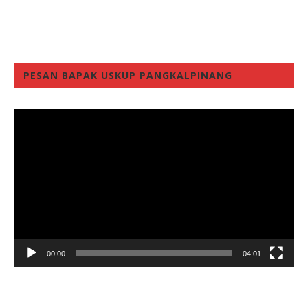
PESAN BAPAK USKUP PANGKALPINANG
Video
Player
00:00
04:01