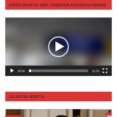
VIDEO WISATA SMP THERESIA PANGKALPINANG
Video
Player
00:00
01:50
SELINTAS BERITA