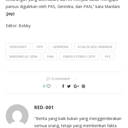
pansus digulirkan oleh PKS, Gerindra, dan PAN,” kata Mardani.
(
Joy)
Editor: Bobby
DEMOKRAT
DPR
GERINDRA
KOALISI ADIL MAKMUR
MARDANI ALI SERA
PAN
PANSUS PEMILU 2019
PKS
0 comment
0
RED-001
"Berita yang baik bukan yang menggembirakan
semua orang, tetapi yang memberikan fakta