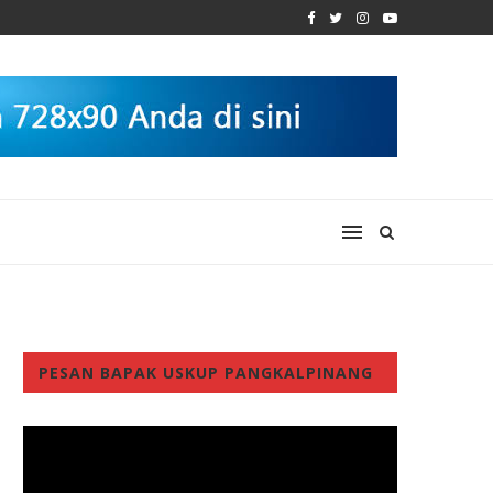
PESAN BAPAK USKUP PANGKALPINANG
Video
Player