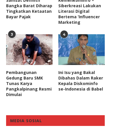
Samsat Definitif
Kemenkominfo –
Bangka Barat Diharap
Siberkreasi Lakukan
Tingkatkan Ketaatan
Literasi Digital
Bayar Pajak
Bertema ‘Influencer
Marketing
3
4
Pembangunan
Ini Isu yang Bakal
Gedung Baru SMK
Dibahas Dalam Raker
Tunas Karya
Kepala Diskominfo
Pangkalpinang Resmi
se-Indonesia di Babel
Dimulai
MEDIA SOSIAL