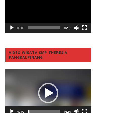
00:00
04:01
VIDEO WISATA SMP THERESIA
PANGKALPINANG
Video
Player
00:00
01:50