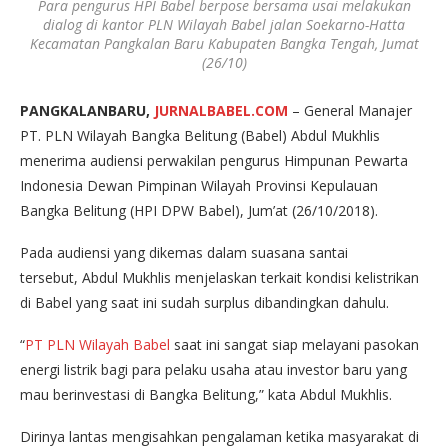
Para pengurus HPI Babel berpose bersama usai melakukan
dialog di kantor PLN Wilayah Babel jalan Soekarno-Hatta
Kecamatan Pangkalan Baru Kabupaten Bangka Tengah, Jumat
(26/10)
PANGKALANBARU,
JURNALBABEL.COM
– General Manajer
PT. PLN Wilayah Bangka Belitung (Babel) Abdul Mukhlis
menerima audiensi perwakilan pengurus Himpunan Pewarta
Indonesia Dewan Pimpinan Wilayah Provinsi Kepulauan
Bangka Belitung (HPI DPW Babel), Jum’at (26/10/2018).
Pada audiensi yang dikemas dalam suasana santai
tersebut, Abdul Mukhlis menjelaskan terkait kondisi kelistrikan
di Babel yang saat ini sudah surplus dibandingkan dahulu.
“
PT PLN Wilayah Babel
saat ini sangat siap melayani pasokan
energi listrik bagi para pelaku usaha atau investor baru yang
mau berinvestasi di Bangka Belitung,” kata Abdul Mukhlis.
Dirinya lantas mengisahkan pengalaman ketika masyarakat di