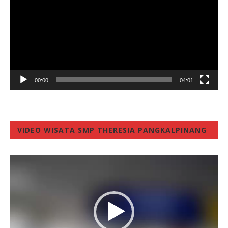
00:00
04:01
VIDEO WISATA SMP THERESIA PANGKALPINANG
Video
Player