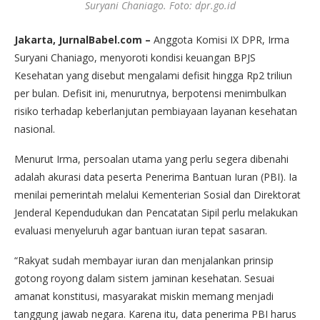
Suryani Chaniago. Foto: dpr.go.id
Jakarta, JurnalBabel.com –
Anggota Komisi IX DPR, Irma
Suryani Chaniago, menyoroti kondisi keuangan BPJS
Kesehatan yang disebut mengalami defisit hingga Rp2 triliun
per bulan. Defisit ini, menurutnya, berpotensi menimbulkan
risiko terhadap keberlanjutan pembiayaan layanan kesehatan
nasional.
Menurut Irma, persoalan utama yang perlu segera dibenahi
adalah akurasi data peserta Penerima Bantuan Iuran (PBI). Ia
menilai pemerintah melalui Kementerian Sosial dan Direktorat
Jenderal Kependudukan dan Pencatatan Sipil perlu melakukan
evaluasi menyeluruh agar bantuan iuran tepat sasaran.
“Rakyat sudah membayar iuran dan menjalankan prinsip
gotong royong dalam sistem jaminan kesehatan. Sesuai
amanat konstitusi, masyarakat miskin memang menjadi
tanggung jawab negara. Karena itu, data penerima PBI harus