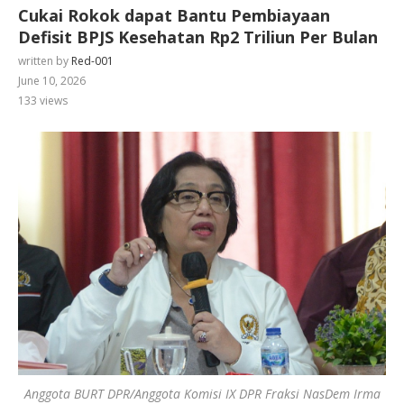
Cukai Rokok dapat Bantu Pembiayaan
Defisit BPJS Kesehatan Rp2 Triliun Per Bulan
written by
Red-001
June 10, 2026
133
views
Anggota BURT DPR/Anggota Komisi IX DPR Fraksi NasDem Irma