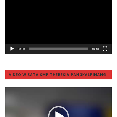
Player
00:00
04:01
VIDEO WISATA SMP THERESIA PANGKALPINANG
Video
Player