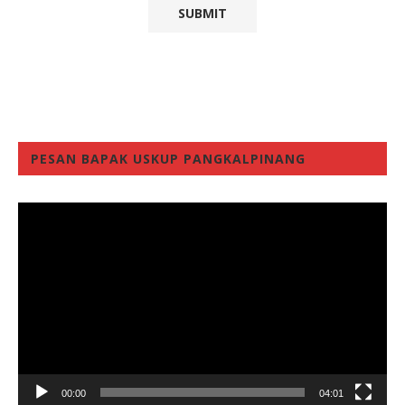
PESAN BAPAK USKUP PANGKALPINANG
Video
Player
00:00
04:01