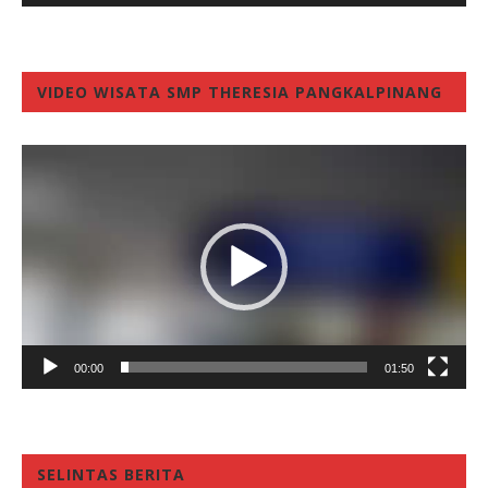
VIDEO WISATA SMP THERESIA PANGKALPINANG
Video
Player
00:00
01:50
SELINTAS BERITA