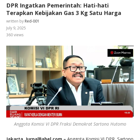
DPR Ingatkan Pemerintah: Hati-hati
Terapkan Kebijakan Gas 3 Kg Satu Harga
written by
Red-001
July 9, 2025
360
views
Anggota Komisi VI DPR Fraksi Demokrat Sartono Hutomo
Jakarta, JurnalBabel.com –
Anggota Komisi VI DPR, Sartono