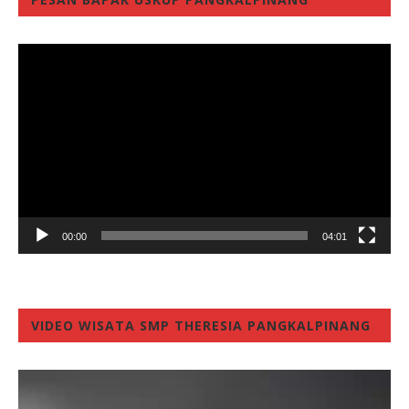
Video
Player
00:00
04:01
VIDEO WISATA SMP THERESIA PANGKALPINANG
Video
Player