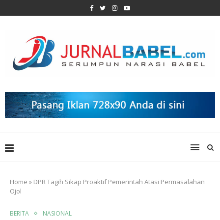
Home
»
DPR Tagih Sikap Proaktif Pemerintah Atasi Permasalahan
Ojol
BERITA
NASIONAL