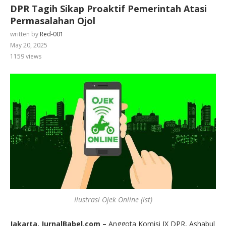
DPR Tagih Sikap Proaktif Pemerintah Atasi
Permasalahan Ojol
written by
Red-001
May 20, 2025
1159
views
Ilustrasi Ojek Online (ist)
Jakarta, JurnalBabel.com –
Anggota Komisi IX DPR, Ashabul