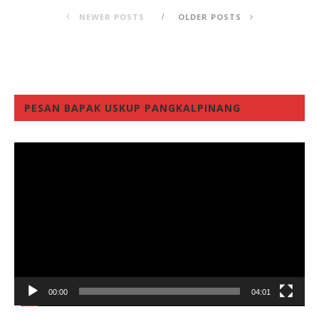
NEWER POSTS
OLDER POSTS
PESAN BAPAK USKUP PANGKALPINANG
Video
Player
00:00
04:01