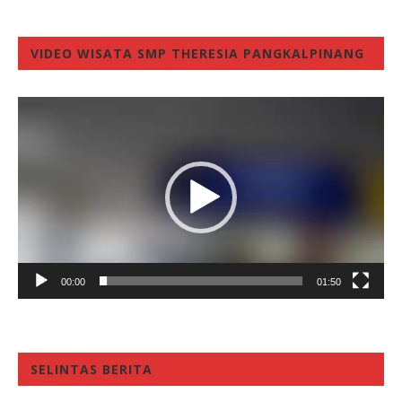
VIDEO WISATA SMP THERESIA PANGKALPINANG
Video
Player
00:00
01:50
SELINTAS BERITA