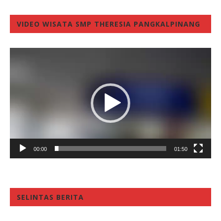
VIDEO WISATA SMP THERESIA PANGKALPINANG
Video
Player
00:00
01:50
SELINTAS BERITA