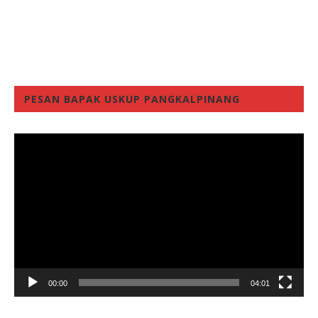
PESAN BAPAK USKUP PANGKALPINANG
Video
Player
00:00
04:01