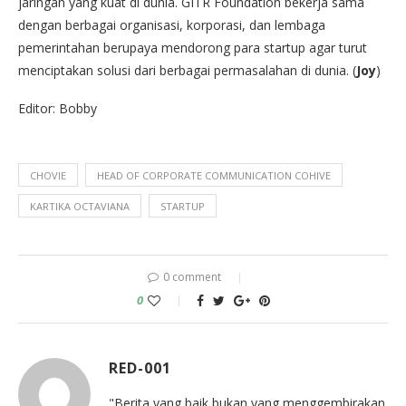
jaringan yang kuat di dunia. GITR Foundation bekerja sama
dengan berbagai organisasi, korporasi, dan lembaga
pemerintahan berupaya mendorong para startup agar turut
menciptakan solusi dari berbagai permasalahan di dunia. (
Joy
)
Editor: Bobby
CHOVIE
HEAD OF CORPORATE COMMUNICATION COHIVE
KARTIKA OCTAVIANA
STARTUP
0 comment
0
RED-001
"Berita yang baik bukan yang menggembirakan