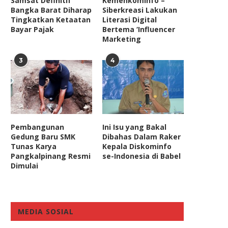
Samsat Definitif
Kemenkominfo –
Bangka Barat Diharap
Siberkreasi Lakukan
Tingkatkan Ketaatan
Literasi Digital
Bayar Pajak
Bertema ‘Influencer
Marketing
3
4
Anggota Komisi I DPR Sebut
Anggota Komisi XI DPR Sor
Pemberantasan Pinjol Ilegal...
Pelayanan Buruk Bank..
October 16, 2021
April 29, 2025
Pembangunan
Ini Isu yang Bakal
Gedung Baru SMK
Dibahas Dalam Raker
Tunas Karya
Kepala Diskominfo
Pangkalpinang Resmi
se-Indonesia di Babel
Dimulai
MEDIA SOSIAL