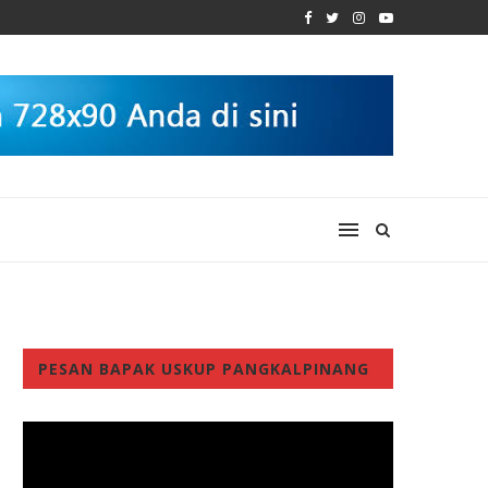
PESAN BAPAK USKUP PANGKALPINANG
Video
Player