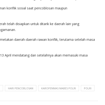
nan konflik sosial saat pencoblosan maupun
h telah disiapkan untuk ditarik ke daerah lain yang
ngamanan.
memetakan daerah-daerah rawan konflik, terutama setelah masa
u 13 April mendatang dan setelahnya akan memasuki masa
HARI PENCOBLOSAN
KAROPENMAS MABES POLRI
POLRI