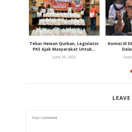
at Kuliner
Tebar Hewan Qurban, Legislator
Komisi III 
 Para...
PKS Ajak Masyarakat Untuk...
Dala
022
June 30, 2023
Sept
LEAVE