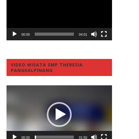
00:00
04:01
VIDEO WISATA SMP THERESIA
PANGKALPINANG
Video
Player
00:00
01:50