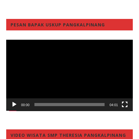
PESAN BAPAK USKUP PANGKALPINANG
Video
Player
00:00
04:01
VIDEO WISATA SMP THERESIA PANGKALPINANG