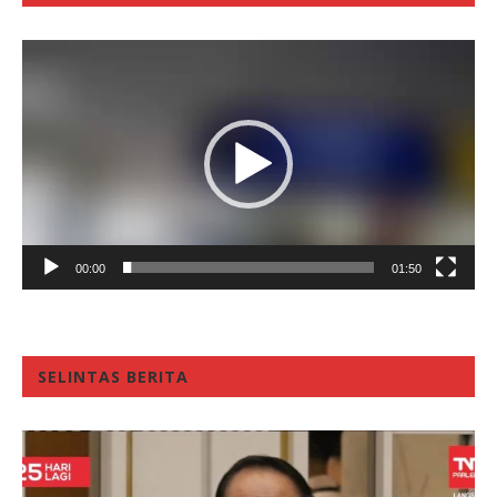
Video
Player
00:00
01:50
SELINTAS BERITA