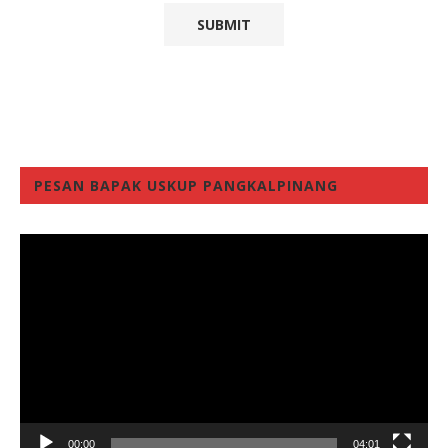
PESAN BAPAK USKUP PANGKALPINANG
Video
Player
00:00
04:01