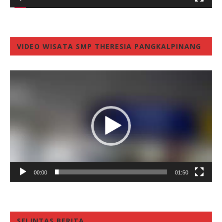
VIDEO WISATA SMP THERESIA PANGKALPINANG
Video
Player
00:00
01:50
SELINTAS BERITA