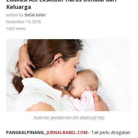
Keluarga
written by
Stefan Kelen
November 19, 2018
1632
views
Ilustrasi pemberian ASI eksklusif (Ist)
PANGKALPINANG,
JURNALBABEL.COM
– Tak perlu diragukan