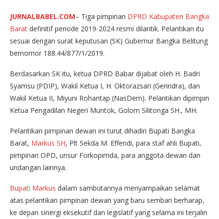
JURNALBABEL.COM
– Tiga pimpinan
DPRD Kabupaten Bangka
Barat
definitif periode 2019-2024 resmi dilantik. Pelantikan itu
sesuai dengan surat keputusan (SK) Gubernur Bangka Belitung
bernomor 188.44/877/1/2019.
Berdasarkan SK itu, ketua DPRD Babar dijabat oleh H. Badri
Syamsu (PDIP), Wakil Ketua I, H. Oktorazsari (Gerindra), dan
Wakil Ketua II, Miyuni Rohantap (NasDem). Pelantikan dipimpin
Ketua Pengadilan Negeri Muntok, Golom Silitonga SH., MH.
Pelantikan pimpinan dewan ini turut dihadiri Bupati Bangka
Barat,
Markus SH
, Plt Sekda M. Effendi, para staf ahli Bupati,
pimpinan OPD, unsur Forkopimda, para anggota dewan dan
undangan lainnya.
Bupati Markus
dalam sambutannya menyampaikan selamat
atas pelantikan pimpinan dewan yang baru sembari berharap,
ke depan sinergi eksekutif dan legislatif yang selama ini terjalin