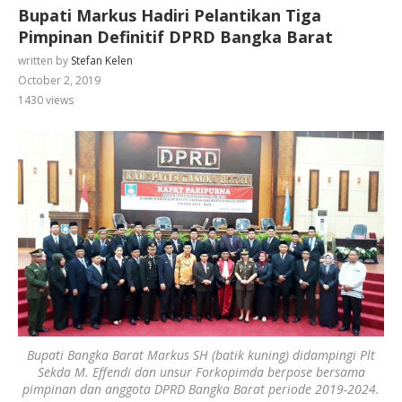
Bupati Markus Hadiri Pelantikan Tiga
Pimpinan Definitif DPRD Bangka Barat
written by
Stefan Kelen
October 2, 2019
1430
views
Bupati Bangka Barat Markus SH (batik kuning) didampingi Plt
Sekda M. Effendi dan unsur Forkopimda berpose bersama
pimpinan dan anggota DPRD Bangka Barat periode 2019-2024.