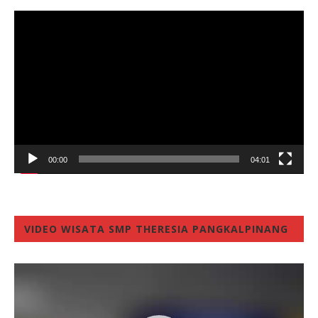
Video
Player
00:00
04:01
VIDEO WISATA SMP THERESIA PANGKALPINANG
Video
Player