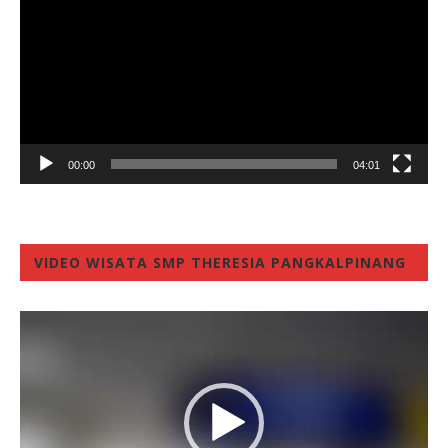
00:00
04:01
VIDEO WISATA SMP THERESIA PANGKALPINANG
Video
Player