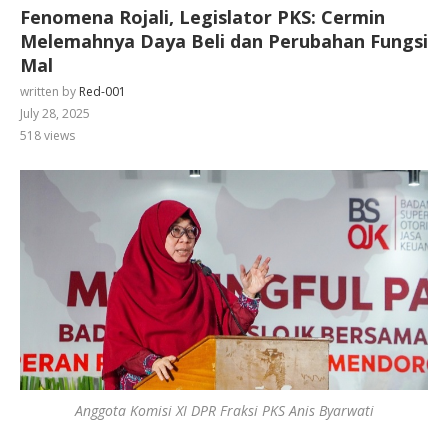
Fenomena Rojali, Legislator PKS: Cermin
Melemahnya Daya Beli dan Perubahan Fungsi
Mal
written by
Red-001
July 28, 2025
518
views
Anggota Komisi XI DPR Fraksi PKS Anis Byarwati