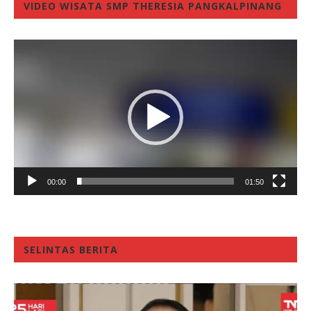
VIDEO WISATA SMP THERESIA PANGKALPINANG
Video
Player
00:00
01:50
SELINTAS BERITA