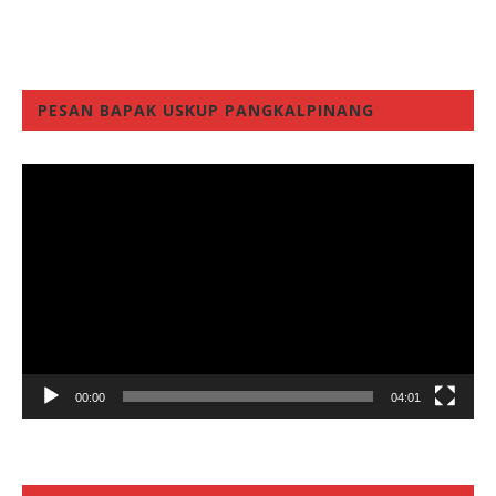
PESAN BAPAK USKUP PANGKALPINANG
Video
Player
00:00
04:01