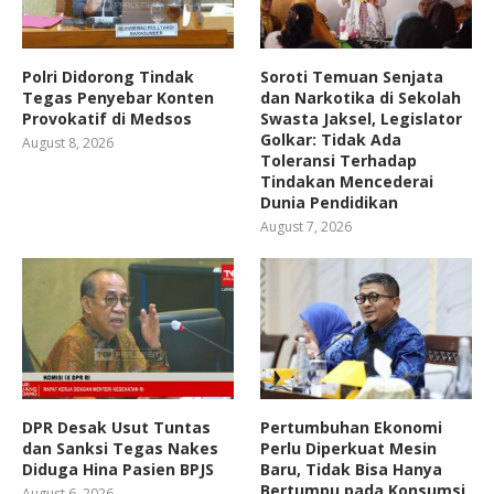
Polri Didorong Tindak
Soroti Temuan Senjata
Tegas Penyebar Konten
dan Narkotika di Sekolah
Provokatif di Medsos
Swasta Jaksel, Legislator
Golkar: Tidak Ada
August 8, 2026
Toleransi Terhadap
Tindakan Mencederai
Dunia Pendidikan
August 7, 2026
DPR Desak Usut Tuntas
Pertumbuhan Ekonomi
dan Sanksi Tegas Nakes
Perlu Diperkuat Mesin
Diduga Hina Pasien BPJS
Baru, Tidak Bisa Hanya
Bertumpu pada Konsumsi
August 6, 2026