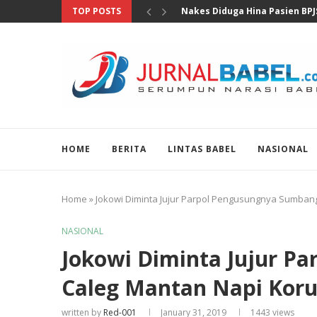
TOP POSTS
MKD DPR Segera Bahas Lapora
HOME
BERITA
LINTAS BABEL
NASIONAL
Home
»
Jokowi Diminta Jujur Parpol Pengusungnya Sumban
NASIONAL
Jokowi Diminta Jujur P
Caleg Mantan Napi Koru
written by
Red-001
January 31, 2019
1443
views