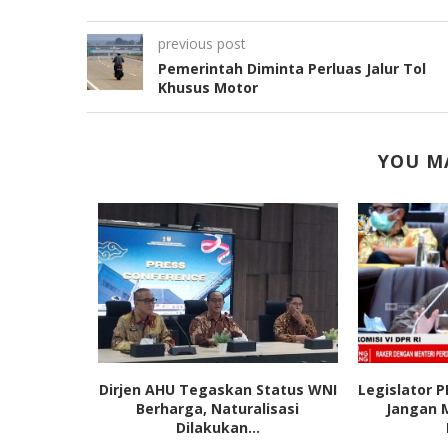
previous post
Pemerintah Diminta Perluas Jalur Tol
Khusus Motor
YOU MA
Ketua DPP
Dirjen AHU Tegaskan Status WNI
Legislator 
ket...
Berharga, Naturalisasi
Jangan 
Dilakukan...