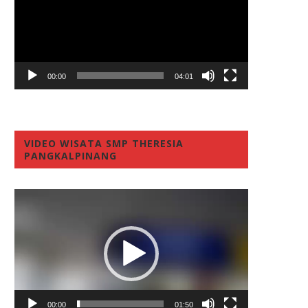
00:00
04:01
VIDEO WISATA SMP THERESIA
PANGKALPINANG
Video
Player
00:00
01:50