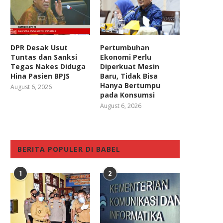
DPR Desak Usut
Pertumbuhan
Tuntas dan Sanksi
Ekonomi Perlu
Tegas Nakes Diduga
Diperkuat Mesin
Hina Pasien BPJS
Baru, Tidak Bisa
Hanya Bertumpu
August 6, 2026
pada Konsumsi
August 6, 2026
BERITA POPULER DI BABEL
1
2
Polemik Kenaikan Iuran BPJS
Legislator Minta Adanya J
Kesehatan: DPR Minta
Tengah Rasional dan Tak.
Pemerintah...
October 14, 2025