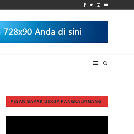
PESAN BAPAK USKUP PANGKALPINANG
Video
Player