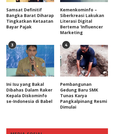
December 3, 2019
Samsat Definitif
Kemenkominfo –
Bangka Barat Diharap
Siberkreasi Lakukan
Tingkatkan Ketaatan
Literasi Digital
Bayar Pajak
Bertema ‘Influencer
Marketing
3
4
Ini Isu yang Bakal
Pembangunan
Dibahas Dalam Raker
Gedung Baru SMK
Kepala Diskominfo
Tunas Karya
se-Indonesia di Babel
Pangkalpinang Resmi
Dimulai
MEDIA SOSIAL