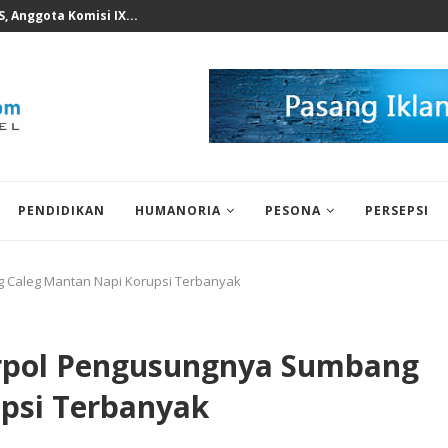
n KWP Terhadap Deddy...
PENDIDIKAN
HUMANORIA
PESONA
PERSEPSI
g Caleg Mantan Napi Korupsi Terbanyak
arpol Pengusungnya Sumbang
psi Terbanyak