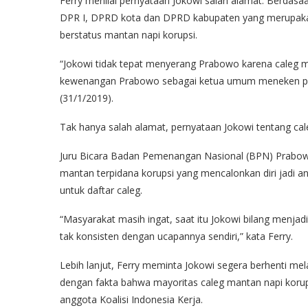
Ferry menilai pernyataan Jokowi salah alamat. Berda
DPR I, DPRD kota dan DPRD kabupaten yang merupakan
berstatus mantan napi korupsi.
“Jokowi tidak tepat menyerang Prabowo karena caleg ma
kewenangan Prabowo sebagai ketua umum meneken penc
(31/1/2019).
Tak hanya salah alamat, pernyataan Jokowi tentang cale
Juru Bicara Badan Pemenangan Nasional (BPN) Prabowo
mantan terpidana korupsi yang mencalonkan diri jadi an
untuk daftar caleg.
“Masyarakat masih ingat, saat itu Jokowi bilang menjadi
tak konsisten dengan ucapannya sendiri,” kata Ferry.
Lebih lanjut, Ferry meminta Jokowi segera berhenti mel
dengan fakta bahwa mayoritas caleg mantan napi korups
anggota Koalisi Indonesia Kerja.