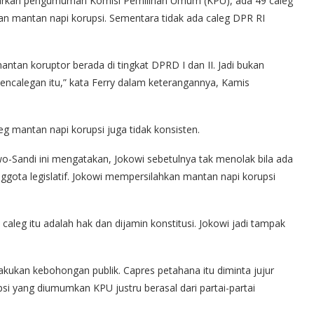
saarkan pengumuman Komisi Pemilihan Umum (KPU), ada 49 caleg
 mantan napi korupsi. Sementara tidak ada caleg DPR RI
ntan koruptor berada di tingkat DPRD I dan II. Jadi bukan
alegan itu,” kata Ferry dalam keterangannya, Kamis
g mantan napi korupsi juga tidak konsisten.
-Sandi ini mengatakan, Jokowi sebetulnya tak menolak bila ada
ggota legislatif. Jokowi mempersilahkan mantan napi korupsi
 caleg itu adalah hak dan dijamin konstitusi. Jokowi jadi tampak
akukan kebohongan publik. Capres petahana itu diminta jujur
i yang diumumkan KPU justru berasal dari partai-partai