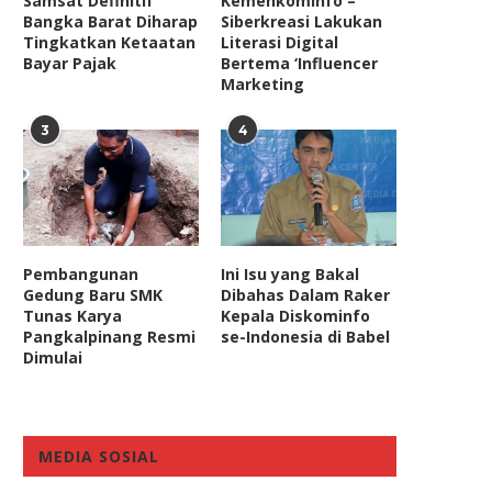
Samsat Definitif
Kemenkominfo –
Bangka Barat Diharap
Siberkreasi Lakukan
Tingkatkan Ketaatan
Literasi Digital
Bayar Pajak
Bertema ‘Influencer
Marketing
3
4
Pembangunan
Ini Isu yang Bakal
Gedung Baru SMK
Dibahas Dalam Raker
Tunas Karya
Kepala Diskominfo
Pangkalpinang Resmi
se-Indonesia di Babel
Dimulai
MEDIA SOSIAL
Capres-Cawapres Lebih Adil
Presiden PKS Minta Ket
usulkan Parpol Peserta Pemilu
Parpol dan Presiden Jokowi