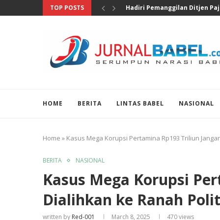
TOP POSTS
Pengungkapan 46 Juta Butir Ob
HOME
BERITA
LINTAS BABEL
NASIONAL
Home
»
Kasus Mega Korupsi Pertamina Rp193 Triliun Jangan
BERITA
NASIONAL
Kasus Mega Korupsi Per
Dialihkan ke Ranah Polit
written by
Red-001
March 8, 2025
470
views