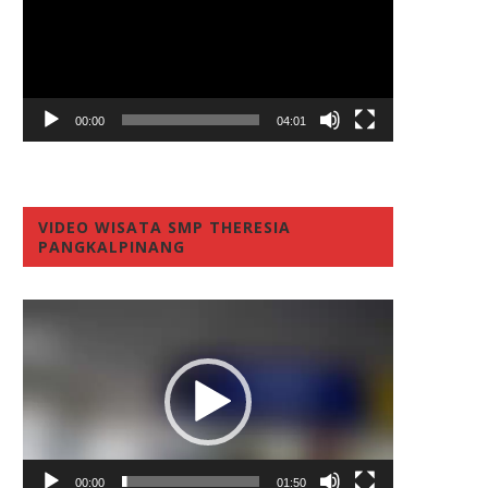
00:00
04:01
VIDEO WISATA SMP THERESIA
PANGKALPINANG
Video
Player
00:00
01:50