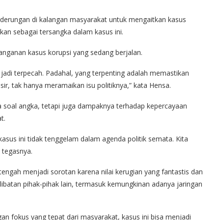
enderungan di kalangan masyarakat untuk mengaitkan kasus
utkan sebagai tersangka dalam kasus ini.
nanganan kasus korupsi yang sedang berjalan.
lik jadi terpecah. Padahal, yang terpenting adalah memastikan
sir, tak hanya meramaikan isu politiknya,” kata Hensa.
 soal angka, tetapi juga dampaknya terhadap kepercayaan
t.
kasus ini tidak tenggelam dalam agenda politik semata. Kita
 tegasnya.
tengah menjadi sorotan karena nilai kerugian yang fantastis dan
libatan pihak-pihak lain, termasuk kemungkinan adanya jaringan
gan fokus yang tepat dari masyarakat, kasus ini bisa menjadi