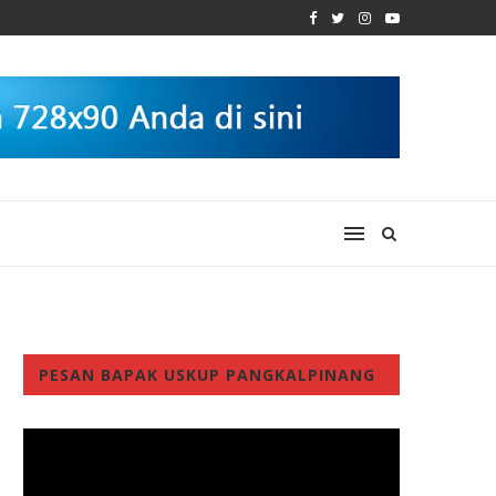
PESAN BAPAK USKUP PANGKALPINANG
Video
Player