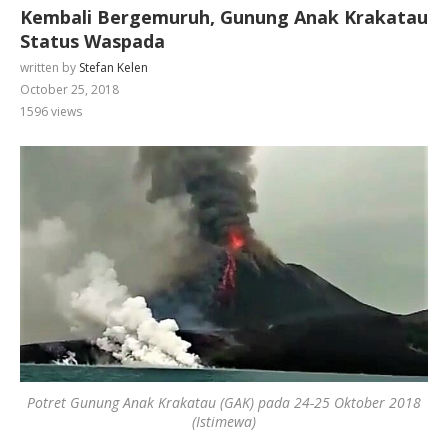
Kembali Bergemuruh, Gunung Anak Krakatau
Status Waspada
written by
Stefan Kelen
October 25, 2018
1596
views
Potret Gunung Anak Krakatau (GAK) pada 24-25 Oktober 2018
(Istimewa)