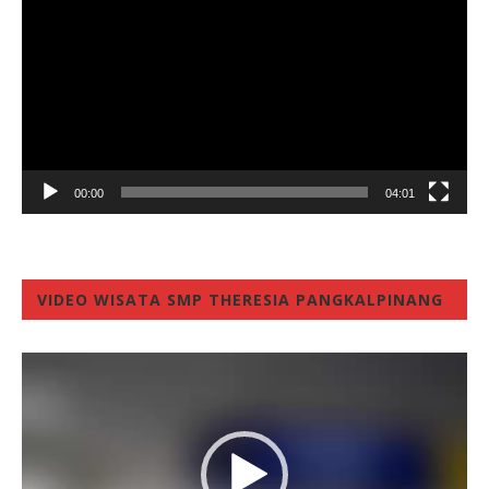
00:00
04:01
VIDEO WISATA SMP THERESIA PANGKALPINANG
Video
Player