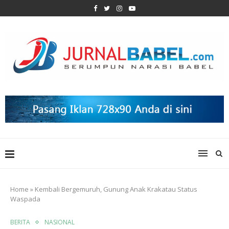
Home
»
Kembali Bergemuruh, Gunung Anak Krakatau Status
Waspada
BERITA
NASIONAL