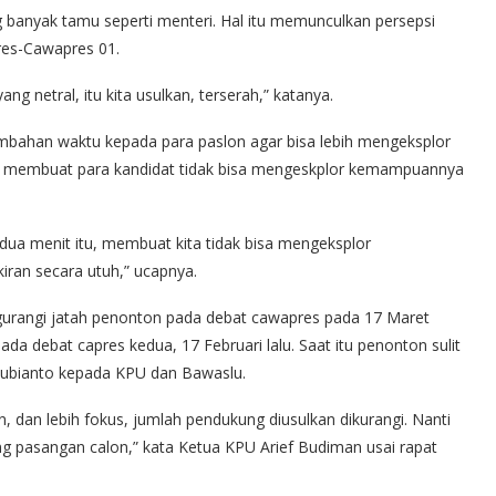
g banyak tamu seperti menteri. Hal itu memunculkan persepsi
res-Cawapres 01.
g netral, itu kita usulkan, terserah,” katanya.
ambahan waktu kepada para paslon agar bisa lebih mengeksplor
an membuat para kandidat tidak bisa mengeskplor kemampuannya
 dua menit itu, membuat kita tidak bisa mengeksplor
iran secara utuh,” ucapnya.
rangi jatah penonton pada debat cawapres pada 17 Maret
da debat capres kedua, 17 Februari lalu. Saat itu penonton sulit
Subianto kepada KPU dan Bawaslu.
n, dan lebih fokus, jumlah pendukung diusulkan dikurangi. Nanti
ng pasangan calon,” kata Ketua KPU Arief Budiman usai rapat