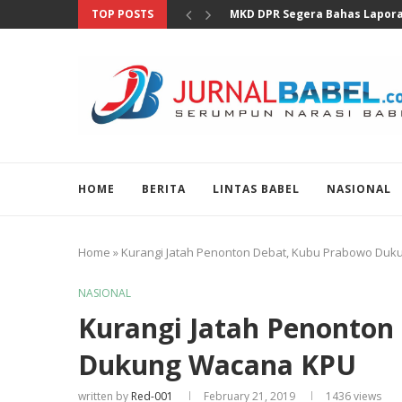
TOP POSTS
Hadiri Pemanggilan Ditjen Paj
HOME
BERITA
LINTAS BABEL
NASIONAL
Home
»
Kurangi Jatah Penonton Debat, Kubu Prabowo Du
NASIONAL
Kurangi Jatah Penonton
Dukung Wacana KPU
written by
Red-001
February 21, 2019
1436
views