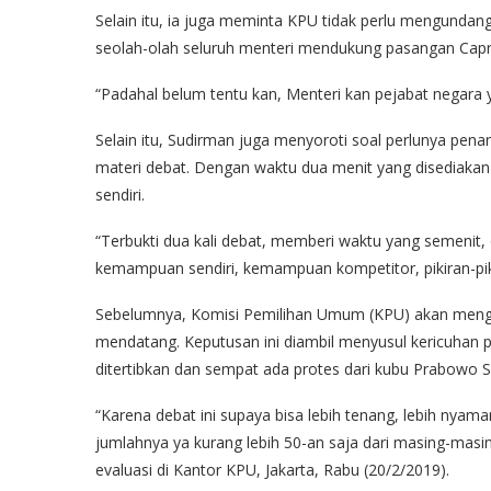
Selain itu, ia juga meminta KPU tidak perlu mengundan
seolah-olah seluruh menteri mendukung pasangan Cap
“Padahal belum tentu kan, Menteri kan pejabat negara yan
Selain itu, Sudirman juga menyoroti soal perlunya pen
materi debat. Dengan waktu dua menit yang disediak
sendiri.
“Terbukti dua kali debat, memberi waktu yang semenit,
kemampuan sendiri, kemampuan kompetitor, pikiran-pik
Sebelumnya, Komisi Pemilihan Umum (KPU) akan mengu
mendatang. Keputusan ini diambil menyusul kericuhan pa
ditertibkan dan sempat ada protes dari kubu Prabowo 
“Karena debat ini supaya bisa lebih tenang, lebih nyama
jumlahnya ya kurang lebih 50-an saja dari masing-masi
evaluasi di Kantor KPU, Jakarta, Rabu (20/2/2019).