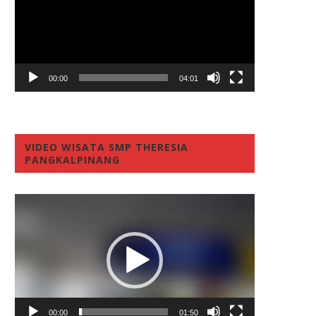
00:00
04:01
VIDEO WISATA SMP THERESIA
PANGKALPINANG
Video
Player
00:00
01:50