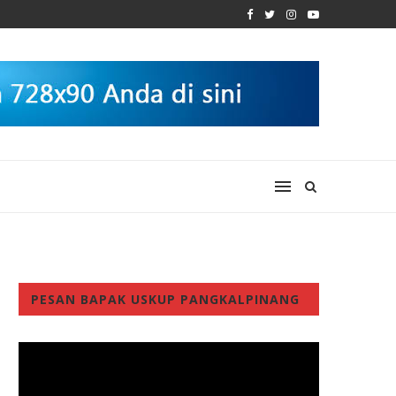
PESAN BAPAK USKUP PANGKALPINANG
Video
Player