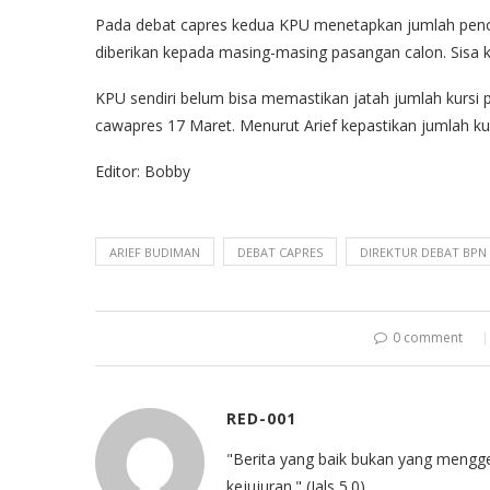
Pada debat capres kedua KPU menetapkan jumlah penont
diberikan kepada masing-masing pasangan calon. Sisa 
KPU sendiri belum bisa memastikan jatah jumlah kurs
cawapres 17 Maret. Menurut Arief kepastikan jumlah k
Editor: Bobby
ARIEF BUDIMAN
DEBAT CAPRES
DIREKTUR DEBAT BP
0 comment
RED-001
"Berita yang baik bukan yang mengg
kejujuran." (Jals 5.0)