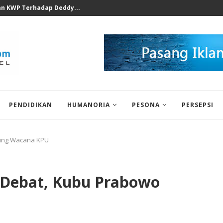
ak Soal Podcast Prof Ferry...
PENDIDIKAN
HUMANORIA
PESONA
PERSEPSI
kung Wacana KPU
 Debat, Kubu Prabowo