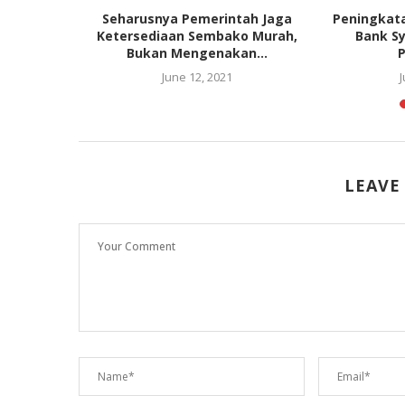
: Pidato
Seharusnya Pemerintah Jaga
Peningkat
Subianto
Ketersediaan Sembako Murah,
Bank Sy
ab...
Bukan Mengenakan...
5
June 12, 2021
J
LEAVE