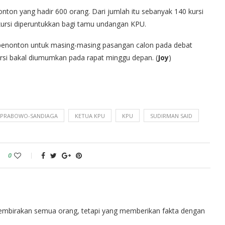
on yang hadir 600 orang. Dari jumlah itu sebanyak 140 kursi
kursi diperuntukkan bagi tamu undangan KPU.
i penonton untuk masing-masing pasangan calon pada debat
ursi bakal diumumkan pada rapat minggu depan. (
Joy
)
N PRABOWO-SANDIAGA
KETUA KPU
KPU
SUDIRMAN SAID
0
embirakan semua orang, tetapi yang memberikan fakta dengan