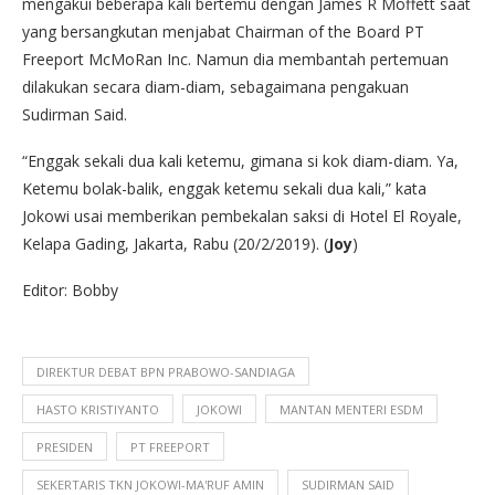
mengakui beberapa kali bertemu dengan James R Moffett saat
yang bersangkutan menjabat Chairman of the Board PT
Freeport McMoRan Inc. Namun dia membantah pertemuan
dilakukan secara diam-diam, sebagaimana pengakuan
Sudirman Said.
“Enggak sekali dua kali ketemu, gimana si kok diam-diam. Ya,
Ketemu bolak-balik, enggak ketemu sekali dua kali,” kata
Jokowi usai memberikan pembekalan saksi di Hotel El Royale,
Kelapa Gading, Jakarta, Rabu (20/2/2019). (
Joy
)
Editor: Bobby
DIREKTUR DEBAT BPN PRABOWO-SANDIAGA
HASTO KRISTIYANTO
JOKOWI
MANTAN MENTERI ESDM
PRESIDEN
PT FREEPORT
SEKERTARIS TKN JOKOWI-MA'RUF AMIN
SUDIRMAN SAID