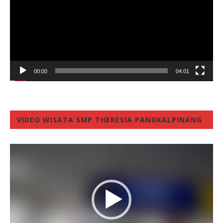
00:00
04:01
VIDEO WISATA SMP THERESIA PANGKALPINANG
Video
Player