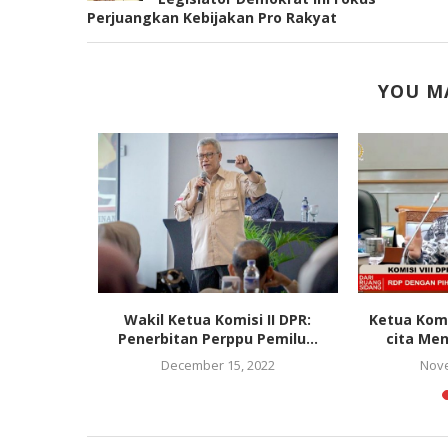
Perjuangkan Kebijakan Pro Rakyat
YOU MA
ot Berbasis
Wakil Ketua Komisi II DPR:
Ketua Komis
 Rektor...
Penerbitan Perppu Pemilu...
cita Men
022
December 15, 2022
Nove