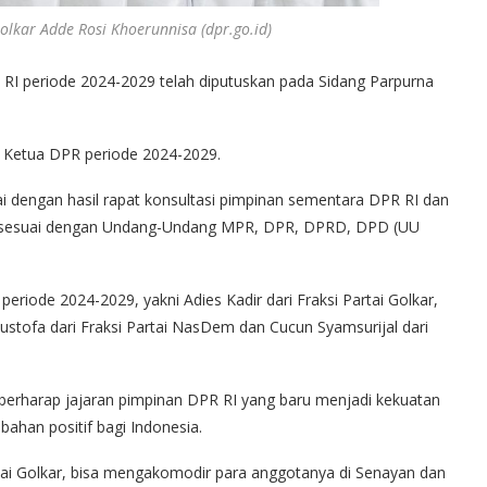
olkar Adde Rosi Khoerunnisa (dpr.go.id)
RI periode 2024-2029 telah diputuskan pada Sidang Parpurna
ai Ketua DPR periode 2024-2029.
 dengan hasil rapat konsultasi pimpinan sementara DPR RI dan
jalan sesuai dengan Undang-Undang MPR, DPR, DPRD, DPD (UU
eriode 2024-2029, yakni Adies Kadir dari Fraksi Partai Golkar,
ustofa dari Fraksi Partai NasDem dan Cucun Syamsurijal dari
 berharap jajaran pimpinan DPR RI yang baru menjadi kekuatan
han positif bagi Indonesia.
rtai Golkar, bisa mengakomodir para anggotanya di Senayan dan