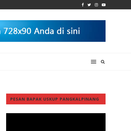
PESAN BAPAK USKUP PANGKALPINANG
Video
Player