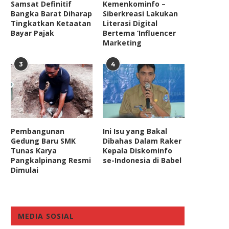
Samsat Definitif
Kemenkominfo –
Bangka Barat Diharap
Siberkreasi Lakukan
Tingkatkan Ketaatan
Literasi Digital
Bayar Pajak
Bertema ‘Influencer
Marketing
3
4
Pembangunan
Ini Isu yang Bakal
Gedung Baru SMK
Dibahas Dalam Raker
Tunas Karya
Kepala Diskominfo
Pangkalpinang Resmi
se-Indonesia di Babel
lain Vaksin, Pemerintah Harus
DPR Minta Kepala Daera
Dimulai
Pikirkan Efektivitas Kebijakan
Laporkan Progres Penyalu
Ekonomi
Pupuk...
January 1, 2021
June 19, 2024
MEDIA SOSIAL