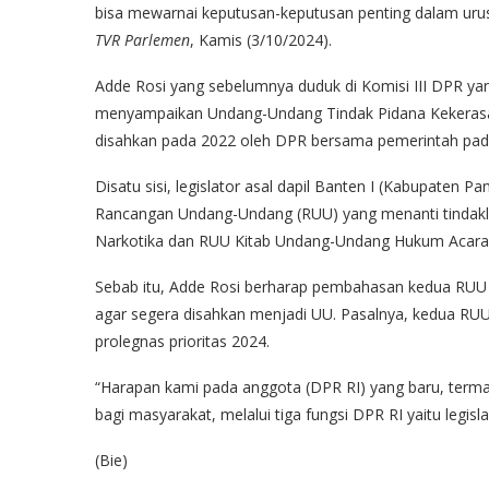
bisa mewarnai keputusan-keputusan penting dalam urusa
TVR Parlemen
, Kamis (3/10/2024).
Adde Rosi yang sebelumnya duduk di Komisi III DPR y
menyampaikan Undang-Undang Tindak Pidana Kekerasan
disahkan pada 2022 oleh DPR bersama pemerintah pada 
Disatu sisi, legislator asal dapil Banten I (Kabupaten 
Rancangan Undang-Undang (RUU) yang menanti tindakla
Narkotika dan RUU Kitab Undang-Undang Hukum Acara
Sebab itu, Adde Rosi berharap pembahasan kedua RUU te
agar segera disahkan menjadi UU. Pasalnya, kedua RUU 
prolegnas prioritas 2024.
“Harapan kami pada anggota (DPR RI) yang baru, termas
bagi masyarakat, melalui tiga fungsi DPR RI yaitu legis
(Bie)