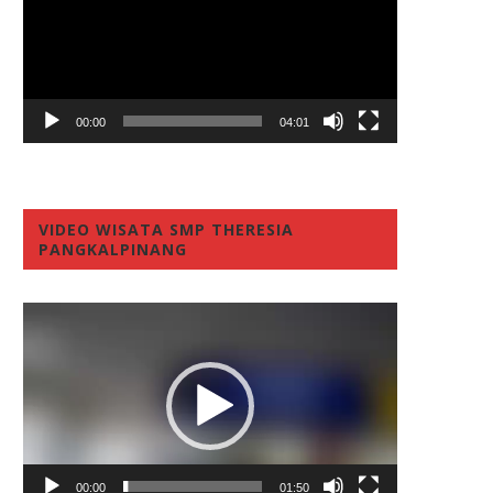
00:00
04:01
VIDEO WISATA SMP THERESIA
PANGKALPINANG
Video
Player
00:00
01:50