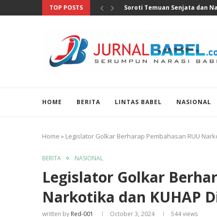
TOP POSTS
DPR Desak Usut Tuntas dan Sa
HOME
BERITA
LINTAS BABEL
NASIONAL
Home
»
Legislator Golkar Berharap Pembahasan RUU Narko
BERITA
NASIONAL
Legislator Golkar Berh
Narkotika dan KUHAP Di
written by
Red-001
October 3, 2024
544
views