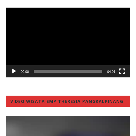
Video
Player
00:00
04:01
VIDEO WISATA SMP THERESIA PANGKALPINANG
Video
Player