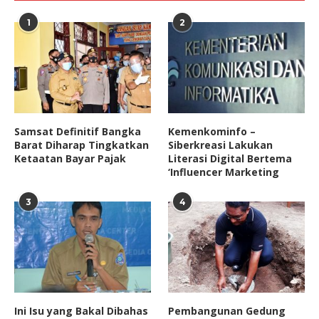
1
2
Samsat Definitif Bangka
Kemenkominfo –
Barat Diharap Tingkatkan
Siberkreasi Lakukan
Ketaatan Bayar Pajak
Literasi Digital Bertema
‘Influencer Marketing
3
4
Ini Isu yang Bakal Dibahas
Pembangunan Gedung