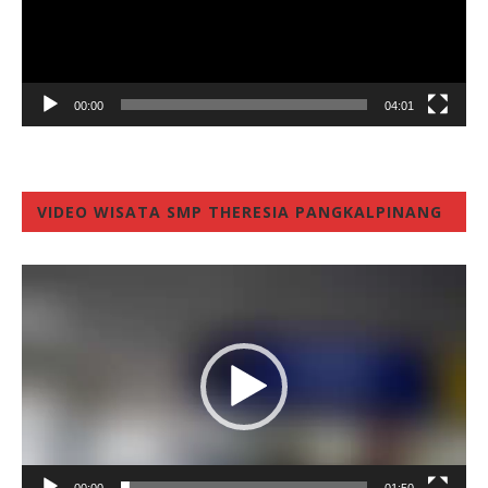
00:00
04:01
VIDEO WISATA SMP THERESIA PANGKALPINANG
Video
Player