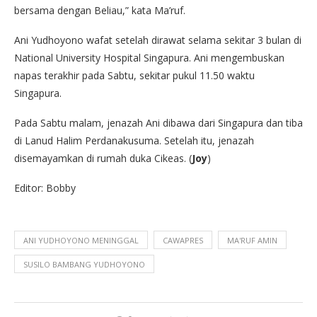
bersama dengan Beliau,” kata Ma’ruf.
Ani Yudhoyono wafat setelah dirawat selama sekitar 3 bulan di
National University Hospital Singapura. Ani mengembuskan
napas terakhir pada Sabtu, sekitar pukul 11.50 waktu
Singapura.
Pada Sabtu malam, jenazah Ani dibawa dari Singapura dan tiba
di Lanud Halim Perdanakusuma. Setelah itu, jenazah
disemayamkan di rumah duka Cikeas. (
Joy
)
Editor: Bobby
ANI YUDHOYONO MENINGGAL
CAWAPRES
MA'RUF AMIN
SUSILO BAMBANG YUDHOYONO