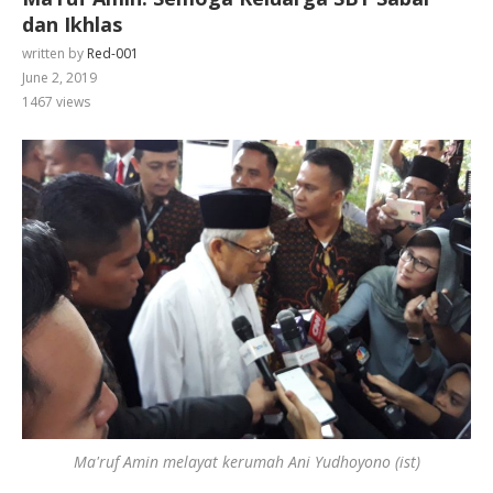
dan Ikhlas
written by
Red-001
June 2, 2019
1467
views
Ma'ruf Amin melayat kerumah Ani Yudhoyono (ist)