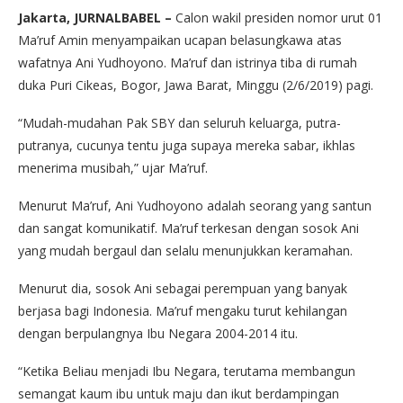
Jakarta, JURNALBABEL –
Calon wakil presiden nomor urut 01
Ma’ruf Amin menyampaikan ucapan belasungkawa atas
wafatnya Ani Yudhoyono. Ma’ruf dan istrinya tiba di rumah
duka Puri Cikeas, Bogor, Jawa Barat, Minggu (2/6/2019) pagi.
“Mudah-mudahan Pak SBY dan seluruh keluarga, putra-
putranya, cucunya tentu juga supaya mereka sabar, ikhlas
menerima musibah,” ujar Ma’ruf.
Menurut Ma’ruf, Ani Yudhoyono adalah seorang yang santun
dan sangat komunikatif. Ma’ruf terkesan dengan sosok Ani
yang mudah bergaul dan selalu menunjukkan keramahan.
Menurut dia, sosok Ani sebagai perempuan yang banyak
berjasa bagi Indonesia. Ma’ruf mengaku turut kehilangan
dengan berpulangnya Ibu Negara 2004-2014 itu.
“Ketika Beliau menjadi Ibu Negara, terutama membangun
semangat kaum ibu untuk maju dan ikut berdampingan