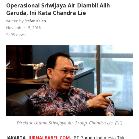
Operasional Sriwijaya Air Diambil Alih
Garuda, Ini Kata Chandra Lie
written by
Stefan Kelen
November 15, 2018
9493
views
Direktur Utama Sriwijaya Air Group, Chandra Lie. (Ist)
JAKARTA,
JURNALBABEL.COM
–
PT Garuda Indonesia Tbk