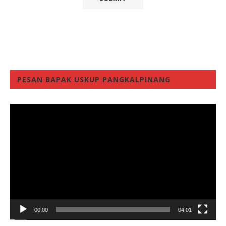
PESAN BAPAK USKUP PANGKALPINANG
Video
Player
00:00
04:01