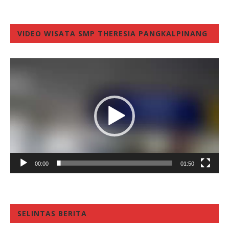
VIDEO WISATA SMP THERESIA PANGKALPINANG
Video
Player
00:00
01:50
SELINTAS BERITA