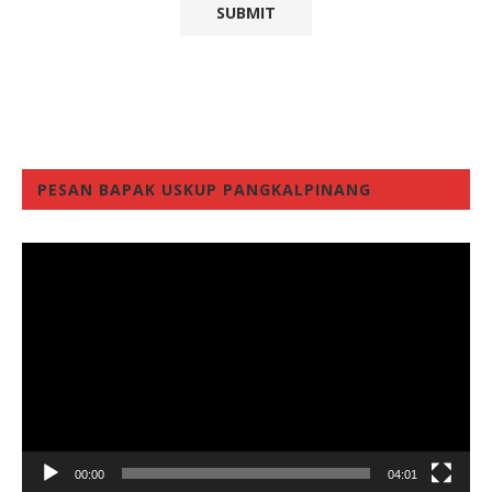
PESAN BAPAK USKUP PANGKALPINANG
Video
Player
00:00
04:01