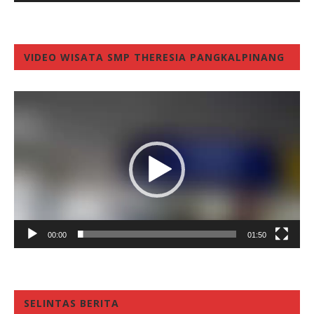
VIDEO WISATA SMP THERESIA PANGKALPINANG
Video
Player
00:00
01:50
SELINTAS BERITA