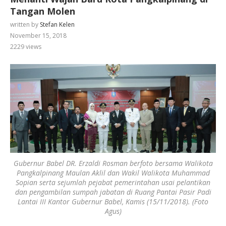
Tangan Molen
written by
Stefan Kelen
November 15, 2018
2229
views
Gubernur Babel DR. Erzaldi Rosman berfoto bersama Walikota
Pangkalpinang Maulan Aklil dan Wakil Walikota Muhammad
Sopian serta sejumlah pejabat pemerintahan usai pelantikan
dan pengambilan sumpah jabatan di Ruang Pantai Pasir Padi
Lantai III Kantor Gubernur Babel, Kamis (15/11/2018). (Foto
Agus)