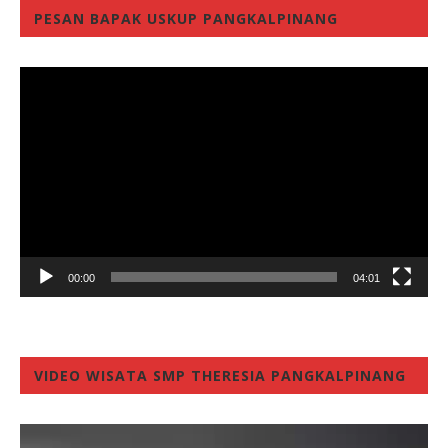
PESAN BAPAK USKUP PANGKALPINANG
Video
Player
00:00
04:01
VIDEO WISATA SMP THERESIA PANGKALPINANG
Video