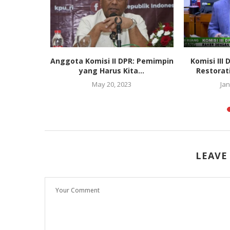
gi Litbang
Anggota Komisi II DPR: Pemimpin
Komisi III
il Survei
yang Harus Kita...
Restorati
May 20, 2023
Jan
LEAVE