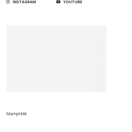
INSTAGRAM
YOUTUBE
Legislator Gerindra Harap
Ketua Komisi VIII DPR: Aja
fisiensi Anggaran Pemerintah
Aliran Sesat Ditengah...
Berdampak Langsung...
February 17, 2023
February 15, 2025
Mampirklik