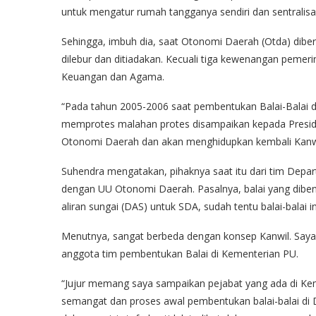
untuk mengatur rumah tangganya sendiri dan sentralisas
Sehingga, imbuh dia, saat Otonomi Daerah (Otda) diberl
dilebur dan ditiadakan. Kecuali tiga kewenangan pemeri
Keuangan dan Agama.
“Pada tahun 2005-2006 saat pembentukan Balai-Balai 
memprotes malahan protes disampaikan kepada Preside
Otonomi Daerah dan akan menghidupkan kembali Kanwi
Suhendra mengatakan, pihaknya saat itu dari tim Depa
dengan UU Otonomi Daerah. Pasalnya, balai yang dibent
aliran sungai (DAS) untuk SDA, sudah tentu balai-balai ini
Menutnya, sangat berbeda dengan konsep Kanwil. Saya t
anggota tim pembentukan Balai di Kementerian PU.
“Jujur memang saya sampaikan pejabat yang ada di Kem
semangat dan proses awal pembentukan balai-balai di 