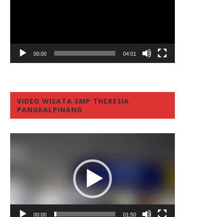
00:00
04:01
VIDEO WISATA SMP THERESIA
PANGKALPINANG
Video
Player
00:00
01:50