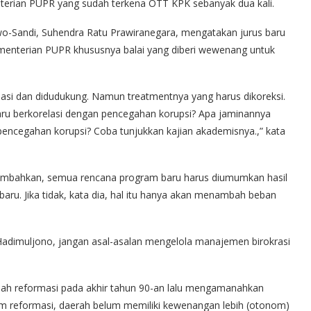
erian PUPR yang sudah terkena OTT KPK sebanyak dua kali.
o-Sandi, Suhendra Ratu Prawiranegara, mengatakan jurus baru
ementerian PUPR khususnya balai yang diberi wewenang untuk
asi dan didudukung. Namun treatmentnya yang harus dikoreksi.
ru berkorelasi dengan pencegahan korupsi? Apa jaminannya
pencegahan korupsi? Coba tunjukkan kajian akademisnya.,” kata
ambahkan, semua rencana program baru harus diumumkan hasil
aru. Jika tidak, kata dia, hal itu hanya akan menambah beban
 Hadimuljono, jangan asal-asalan mengelola manajemen birokrasi
alah reformasi pada akhir tahun 90-an lalu mengamanahkan
 reformasi, daerah belum memiliki kewenangan lebih (otonom)