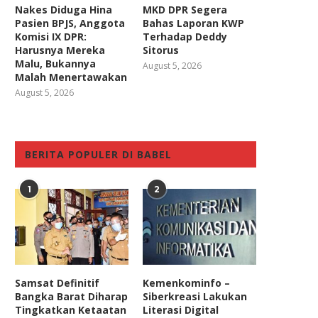
Nakes Diduga Hina
MKD DPR Segera
Pasien BPJS, Anggota
Bahas Laporan KWP
Komisi IX DPR:
Terhadap Deddy
Harusnya Mereka
Sitorus
Malu, Bukannya
August 5, 2026
Malah Menertawakan
August 5, 2026
BERITA POPULER DI BABEL
1
2
Samsat Definitif
Kemenkominfo –
Bangka Barat Diharap
Siberkreasi Lakukan
Tingkatkan Ketaatan
Literasi Digital