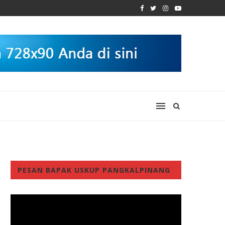
PESAN BAPAK USKUP PANGKALPINANG
Video
Player