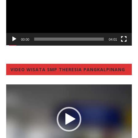
00:00
04:01
VIDEO WISATA SMP THERESIA PANGKALPINANG
Video
Player