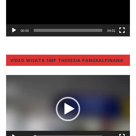
00:00
04:01
VIDEO WISATA SMP THERESIA PANGKALPINANG
Video
Player