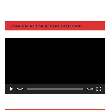
PESAN BAPAK USKUP PANGKALPINANG
Video
Player
00:00
04:01