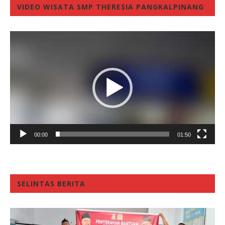
VIDEO WISATA SMP THERESIA PANGKALPINANG
Video
Player
00:00
01:50
SELINTAS BERITA