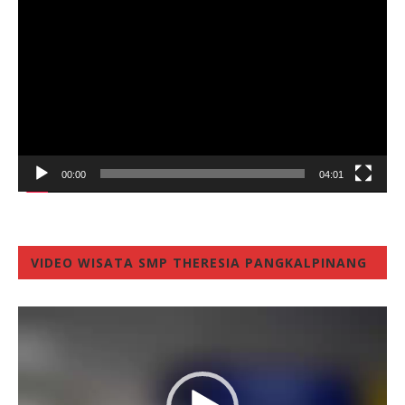
Player
00:00
04:01
VIDEO WISATA SMP THERESIA PANGKALPINANG
Video
Player