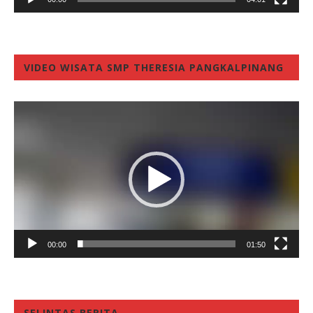
VIDEO WISATA SMP THERESIA PANGKALPINANG
Video
Player
00:00
01:50
SELINTAS BERITA