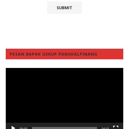
PESAN BAPAK USKUP PANGKALPINANG
Video
Player
00:00
04:01