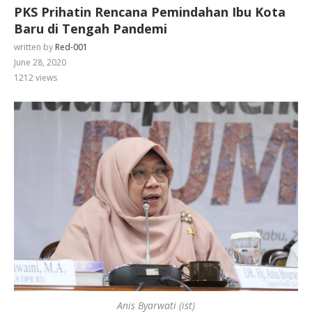
PKS Prihatin Rencana Pemindahan Ibu Kota
Baru di Tengah Pandemi
written by
Red-001
June 28, 2020
1212
views
Anis Byarwati (ist)