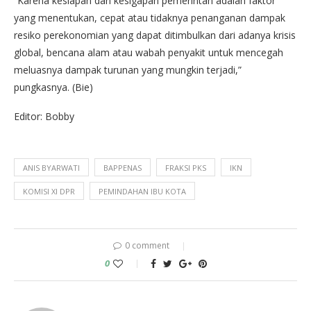
“Karena kesiapan dan kesigapan pemerintah adalah faktor
yang menentukan, cepat atau tidaknya penanganan dampak
resiko perekonomian yang dapat ditimbulkan dari adanya krisis
global, bencana alam atau wabah penyakit untuk mencegah
meluasnya dampak turunan yang mungkin terjadi,”
pungkasnya. (Bie)
Editor: Bobby
ANIS BYARWATI
BAPPENAS
FRAKSI PKS
IKN
KOMISI XI DPR
PEMINDAHAN IBU KOTA
0 comment
0